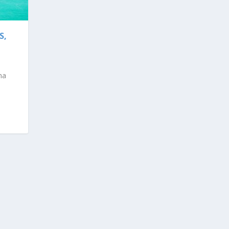
S,
na