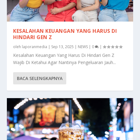
KESALAHAN KEUANGAN YANG HARUS DI
HINDARI GEN Z
oleh
laporanmedia
|
Sep 13, 2025
|
NEWS
|
0
|
Kesalahan Keuangan Yang Harus Di Hindari Gen Z
Wajib Di Ketahui Agar Nantinya Pengeluaran Jauh...
BACA SELENGKAPNYA