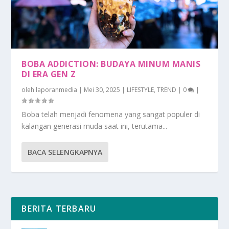
BOBA ADDICTION: BUDAYA MINUM MANIS
DI ERA GEN Z
oleh
laporanmedia
|
Mei 30, 2025
|
LIFESTYLE
,
TREND
|
0
|
Boba telah menjadi fenomena yang sangat populer di
kalangan generasi muda saat ini, terutama...
BACA SELENGKAPNYA
BERITA TERBARU