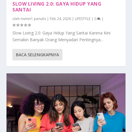
SLOW LIVING 2.0: GAYA HIDUP YANG
SANTAI
oleh
mimin1 penulis
|
Feb 24, 2026
|
LIFESTYLE
|
0
|
Slow Living 2.0: Gaya Hidup Yang Santai Karena Kini
Semakin Banyak Orang Menyadari Pentingnya...
BACA SELENGKAPNYA