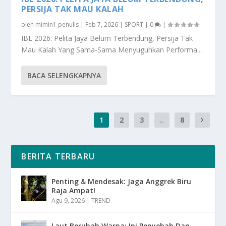
PERSIJA TAK MAU KALAH
oleh
mimin1 penulis
|
Feb 7, 2026
|
SPORT
|
0
|
IBL 2026: Pelita Jaya Belum Terbendung, Persija Tak
Mau Kalah Yang Sama-Sama Menyuguhkan Performa...
BACA SELENGKAPNYA
1
2
3
...
8
BERITA TERBARU
Penting & Mendesak: Jaga Anggrek Biru
Raja Ampat!
Agu 9, 2026
|
TREND
Laut Berubah Warna: Ini Penyebab Dan