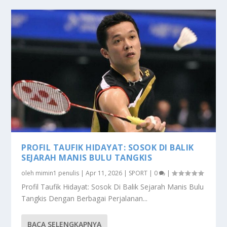
PROFIL TAUFIK HIDAYAT: SOSOK DI BALIK
SEJARAH MANIS BULU TANGKIS
oleh
mimin1 penulis
|
Apr 11, 2026
|
SPORT
|
0
|
Profil Taufik Hidayat: Sosok Di Balik Sejarah Manis Bulu
Tangkis Dengan Berbagai Perjalanan...
BACA SELENGKAPNYA