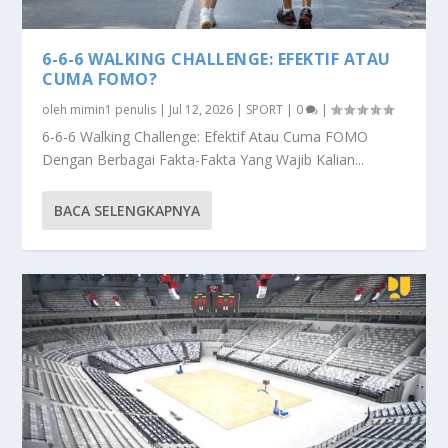
6-6-6 WALKING CHALLENGE: EFEKTIF ATAU
CUMA FOMO?
oleh
mimin1 penulis
|
Jul 12, 2026
|
SPORT
|
0
|
6-6-6 Walking Challenge: Efektif Atau Cuma FOMO
Dengan Berbagai Fakta-Fakta Yang Wajib Kalian...
BACA SELENGKAPNYA