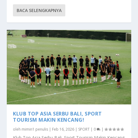
BACA SELENGKAPNYA
KLUB TOP ASIA SERBU BALI, SPORT
TOURISM MAKIN KENCANG!
oleh
mimin1 penulis
|
Feb 16, 2026
|
SPORT
|
0
|
Klub Top Asia Serbu Bali, Sport Tourism Makin Kencang