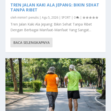
TREN JALAN KAKI ALA JEPANG: BIKIN SEHAT
TANPA RIBET
oleh
mimin1 penulis
|
Agu 5, 2026
|
SPORT
|
0
|
Tren Jalan Kaki Ala Jepang: Bikin Sehat Tanpa Ribet
Dengan Berbagai Manfaat-Manfaat Yang Sangat...
BACA SELENGKAPNYA