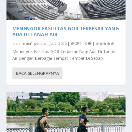
MENENGOK FASILITAS GOR TERBESAR YANG
ADA DI TANAH AIR
oleh
mimin1 penulis
|
Jul 5, 2026
|
SPORT
|
0
|
Menengok Fasilitas GOR Terbesar Yang Ada Di Tanah
Air Dengan Berbagai Tempat-Tempat Di Setiap...
BACA SELENGKAPNYA