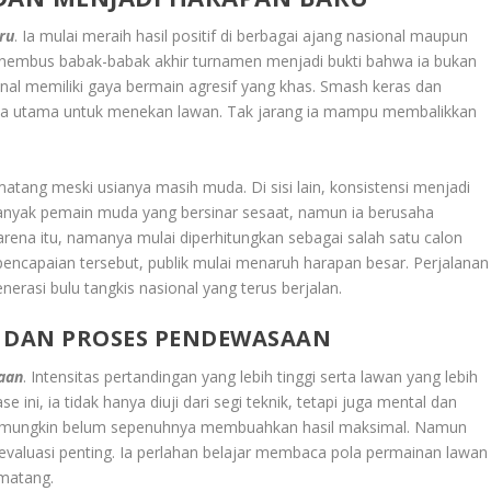
ru
. Ia mulai meraih hasil positif di berbagai ajang nasional maupun
enembus babak-babak akhir turnamen menjadi bukti bahwa ia bukan
kenal memiliki gaya bermain agresif yang khas. Smash keras dan
jata utama untuk menekan lawan. Tak jarang ia mampu membalikkan
ang meski usianya masih muda. Di sisi lain, konsistensi menjadi
anyak pemain muda yang bersinar sesaat, namun ia berusaha
arena itu, namanya mulai diperhitungkan sebagai salah satu calon
pencapaian tersebut, publik mulai menaruh harapan besar. Perjalanan
nerasi bulu tangkis nasional yang terus berjalan.
R DAN PROSES PENDEWASAAN
aan
. Intensitas pertandingan yang lebih tinggi serta lawan yang lebih
ini, ia tidak hanya diuji dari segi teknik, tetapi juga mental dan
or mungkin belum sepenuhnya membuahkan hasil maksimal. Namun
 evaluasi penting. Ia perlahan belajar membaca pola permainan lawan
 matang.