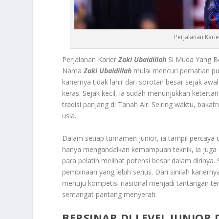
Perjalanan Kari
Perjalanan Karier
Zaki Ubaidillah
Si Muda Yang Be
Nama
Zaki Ubaidillah
mulai mencuri perhatian pu
kariernya tidak lahir dari sorotan besar sejak aw
keras. Sejak kecil, ia sudah menunjukkan keterta
tradisi panjang di Tanah Air. Seiring waktu, baka
usia.
Dalam setiap turnamen junior, ia tampil percaya 
hanya mengandalkan kemampuan teknik, ia juga di
para pelatih melihat potensi besar dalam diriny
pembinaan yang lebih serius. Dari sinilah karierny
menuju kompetisi nasional menjadi tantangan te
semangat pantang menyerah.
BERSINAR DI LEVEL JUNIO