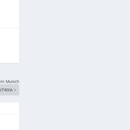
ern Munich
UTNYA