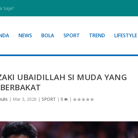
a Saja?
NDA
NEWS
BOLA
SPORT
TREND
LIFESTYLE
ZAKI UBAIDILLAH SI MUDA YANG
BERBAKAT
ulis
|
Mar 3, 2026
|
SPORT
|
0
|