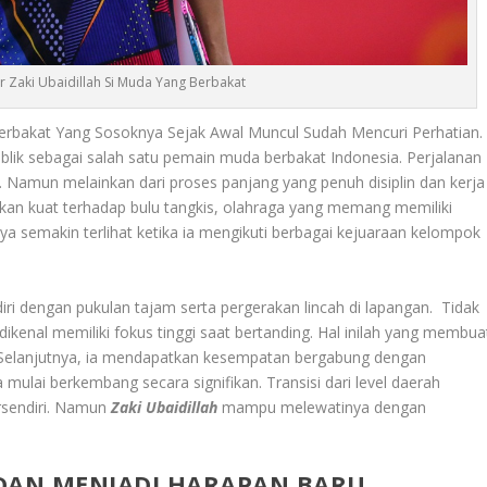
er Zaki Ubaidillah Si Muda Yang Berbakat
rbakat Yang Sosoknya Sejak Awal Muncul Sudah Mencuri Perhatian.
blik sebagai salah satu pemain muda berbakat Indonesia. Perjalanan
al. Namun melainkan dari proses panjang yang penuh disiplin dan kerja
rikan kuat terhadap bulu tangkis, olahraga yang memang memiliki
tnya semakin terlihat ketika ia mengikuti berbagai kejuaraan kelompok
diri dengan pukulan tajam serta pergerakan lincah di lapangan. Tidak
kenal memiliki fokus tinggi saat bertanding. Hal inilah yang membua
a. Selanjutnya, ia mendapatkan kesempatan bergabung dengan
a mulai berkembang secara signifikan. Transisi dari level daerah
rsendiri. Namun
Zaki Ubaidillah
mampu melewatinya dengan
R DAN MENJADI HARAPAN BARU