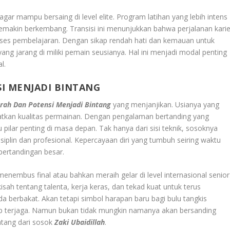
 agar mampu bersaing di level elite. Program latihan yang lebih intens
makin berkembang. Transisi ini menunjukkan bahwa perjalanan karie
proses pembelajaran. Dengan sikap rendah hati dan kemauan untuk
g jarang di miliki pemain seusianya. Hal ini menjadi modal penting
l.
I MENJADI BINTANG
rah Dan Potensi Menjadi Bintang
yang menjanjikan. Usianya yang
tkan kualitas permainan. Dengan pengalaman bertanding yang
pilar penting di masa depan. Tak hanya dari sisi teknik, sosoknya
siplin dan profesional. Kepercayaan diri yang tumbuh seiring waktu
ertandingan besar.
embus final atau bahkan meraih gelar di level internasional senior
isah tentang talenta, kerja keras, dan tekad kuat untuk terus
 berbakat. Akan tetapi simbol harapan baru bagi bulu tangkis
tap terjaga. Namun bukan tidak mungkin namanya akan bersanding
tang dari sosok
Zaki Ubaidillah
.