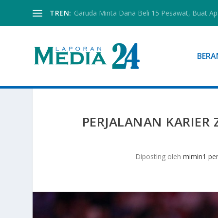
TREN:
Garuda Minta Dana Beli 15 Pesawat, Buat Ap
BERA
PERJALANAN KARIER 
Diposting oleh
mimin1 pen