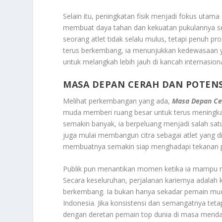
Selain itu, peningkatan fisik menjadi fokus utama
membuat daya tahan dan kekuatan pukulannya se
seorang atlet tidak selalu mulus, tetapi penuh 
terus berkembang, ia menunjukkan kedewasaan yan
untuk melangkah lebih jauh di kancah internasiona
MASA DEPAN CERAH DAN POTENS
Melihat perkembangan yang ada,
Masa Depan Ce
muda memberi ruang besar untuk terus meningka
semakin banyak, ia berpeluang menjadi salah satu 
juga mulai membangun citra sebagai atlet yang di
membuatnya semakin siap menghadapi tekanan p
Publik pun menantikan momen ketika ia mampu men
Secara keseluruhan, perjalanan kariernya adalah k
berkembang. Ia bukan hanya sekadar pemain muda
Indonesia. Jika konsistensi dan semangatnya te
dengan deretan pemain top dunia di masa menda