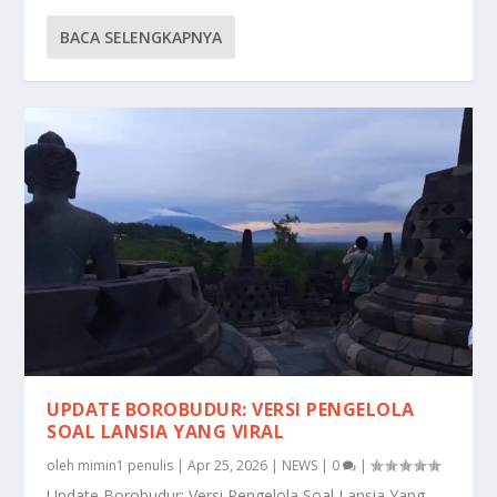
BACA SELENGKAPNYA
UPDATE BOROBUDUR: VERSI PENGELOLA
SOAL LANSIA YANG VIRAL
oleh
mimin1 penulis
|
Apr 25, 2026
|
NEWS
|
0
|
Update Borobudur: Versi Pengelola Soal Lansia Yang