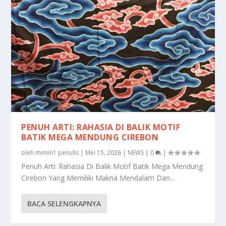
PENUH ARTI: RAHASIA DI BALIK MOTIF
BATIK MEGA MENDUNG CIREBON
oleh
mimin1 penulis
|
Mei 15, 2026
|
NEWS
|
0
|
Penuh Arti: Rahasia Di Balik Motif Batik Mega Mendung
Cirebon Yang Memiliki Makna Mendalam Dan...
BACA SELENGKAPNYA