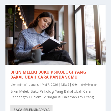
BIKIN MELEK! BUKU PSIKOLOGI YANG
BAKAL UBAH CARA PANDANGMU
oleh
mimin1 penulis
|
Mei 7, 2026
|
NEWS
|
0
|
Bikin Melek! Buku Psikologi Yang Bakal Ubah Cara
Pandangmu Dalam Berbagai Isi Dalaman Ilmu Yang...
BACA SELENGKAPNYA