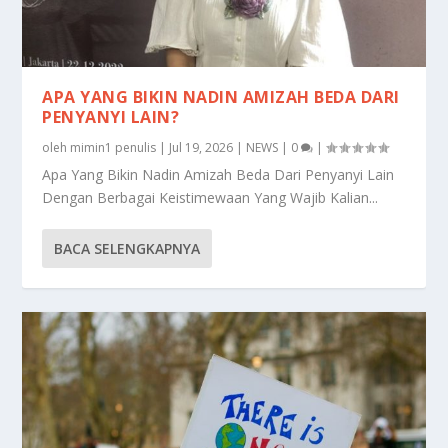
APA YANG BIKIN NADIN AMIZAH BEDA DARI
PENYANYI LAIN?
oleh
mimin1 penulis
|
Jul 19, 2026
|
NEWS
|
0
|
Apa Yang Bikin Nadin Amizah Beda Dari Penyanyi Lain
Dengan Berbagai Keistimewaan Yang Wajib Kalian...
BACA SELENGKAPNYA