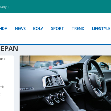
yanya!
NDA
NEWS
BOLA
SPORT
TREND
LIFESTYLE
DEPAN
g