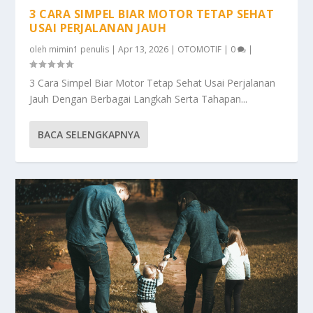
3 CARA SIMPEL BIAR MOTOR TETAP SEHAT
USAI PERJALANAN JAUH
oleh
mimin1 penulis
|
Apr 13, 2026
|
OTOMOTIF
|
0
|
3 Cara Simpel Biar Motor Tetap Sehat Usai Perjalanan
Jauh Dengan Berbagai Langkah Serta Tahapan...
BACA SELENGKAPNYA