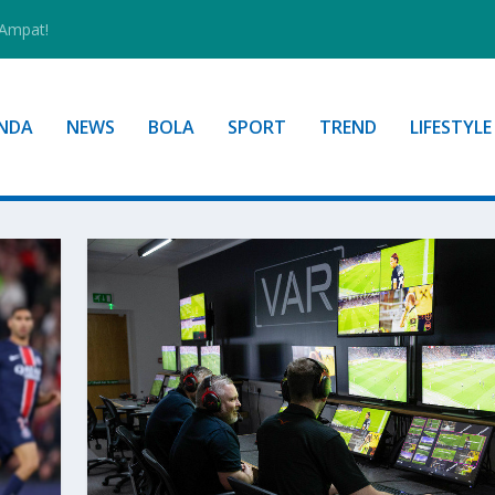
 Ampat!
NDA
NEWS
BOLA
SPORT
TREND
LIFESTYLE