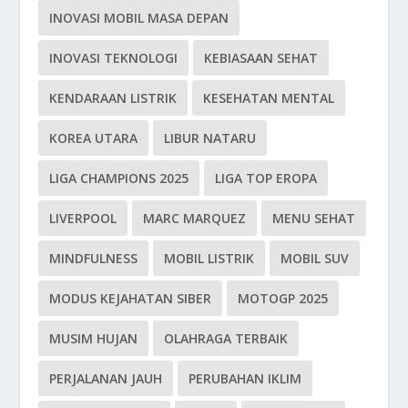
INOVASI MOBIL MASA DEPAN
INOVASI TEKNOLOGI
KEBIASAAN SEHAT
KENDARAAN LISTRIK
KESEHATAN MENTAL
KOREA UTARA
LIBUR NATARU
LIGA CHAMPIONS 2025
LIGA TOP EROPA
LIVERPOOL
MARC MARQUEZ
MENU SEHAT
MINDFULNESS
MOBIL LISTRIK
MOBIL SUV
MODUS KEJAHATAN SIBER
MOTOGP 2025
MUSIM HUJAN
OLAHRAGA TERBAIK
PERJALANAN JAUH
PERUBAHAN IKLIM