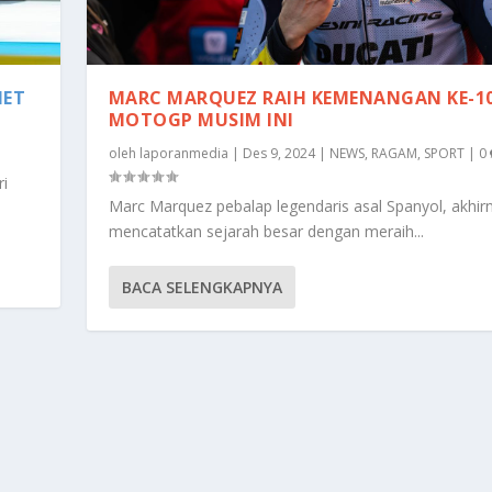
NET
MARC MARQUEZ RAIH KEMENANGAN KE-10
MOTOGP MUSIM INI
oleh
laporanmedia
|
Des 9, 2024
|
NEWS
,
RAGAM
,
SPORT
|
0
i
Marc Marquez pebalap legendaris asal Spanyol, akhir
mencatatkan sejarah besar dengan meraih...
BACA SELENGKAPNYA