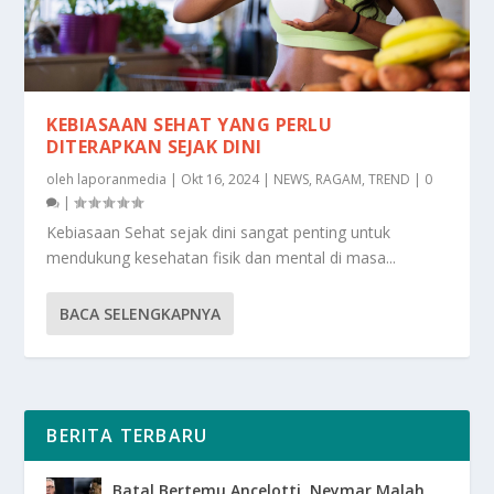
KEBIASAAN SEHAT YANG PERLU
DITERAPKAN SEJAK DINI
oleh
laporanmedia
|
Okt 16, 2024
|
NEWS
,
RAGAM
,
TREND
|
0
|
Kebiasaan Sehat sejak dini sangat penting untuk
mendukung kesehatan fisik dan mental di masa...
BACA SELENGKAPNYA
BERITA TERBARU
Batal Bertemu Ancelotti, Neymar Malah