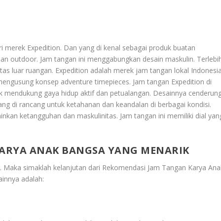
ri merek Expedition. Dan yang di kenal sebagai produk buatan
an outdoor. Jam tangan ini menggabungkan desain maskulin. Terlebi
itas luar ruangan. Expedition adalah merek jam tangan lokal Indonesi
mengusung konsep adventure timepieces. Jam tangan Expedition di
uk mendukung gaya hidup aktif dan petualangan. Desainnya cenderun
ang di rancang untuk ketahanan dan keandalan di berbagai kondisi.
nkan ketangguhan dan maskulinitas. Jam tangan ini memiliki dial yan
ARYA ANAK BANGSA YANG MENARIK
n. Maka simaklah kelanjutan dari
Rekomendasi Jam Tangan Karya Ana
ainnya adalah: