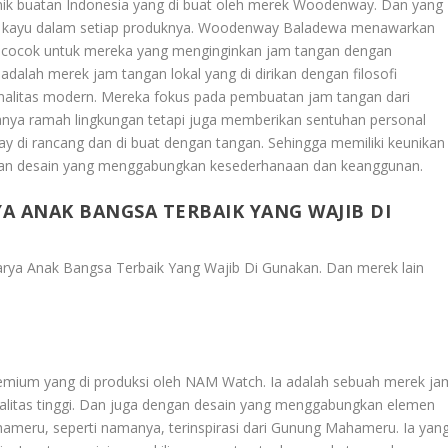
unik buatan Indonesia yang di buat oleh merek Woodenway. Dan yang
ti kayu dalam setiap produknya. Woodenway Baladewa menawarkan
t cocok untuk mereka yang menginginkan jam tangan dengan
dalah merek jam tangan lokal yang di dirikan dengan filosofi
alitas modern. Mereka fokus pada pembuatan jam tangan dari
anya ramah lingkungan tetapi juga memberikan sentuhan personal
y di rancang dan di buat dengan tangan. Sehingga memiliki keunikan
gan desain yang menggabungkan kesederhanaan dan keanggunan.
A ANAK BANGSA TERBAIK YANG WAJIB DI
rya Anak Bangsa Terbaik Yang Wajib Di Gunakan
. Dan merek lain
remium yang di produksi oleh NAM Watch. Ia adalah sebuah merek ja
ualitas tinggi. Dan juga dengan desain yang menggabungkan elemen
meru, seperti namanya, terinspirasi dari Gunung Mahameru. Ia yan