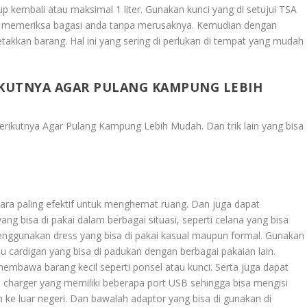
up kembali atau maksimal 1 liter. Gunakan kunci yang di setujui TSA
t memeriksa bagasi anda tanpa merusaknya. Kemudian dengan
etakkan barang. Hal ini yang sering di perlukan di tempat yang mudah
IKUTNYA AGAR PULANG KAMPUNG LEBIH
Berikutnya Agar Pulang Kampung Lebih Mudah
. Dan trik lain yang bisa
 cara paling efektif untuk menghemat ruang. Dan juga dapat
ng bisa di pakai dalam berbagai situasi, seperti celana yang bisa
nggunakan dress yang bisa di pakai kasual maupun formal. Gunakan
u cardigan yang bisa di padukan dengan berbagai pakaian lain.
mbawa barang kecil seperti ponsel atau kunci. Serta juga dapat
charger yang memiliki beberapa port USB sehingga bisa mengisi
n ke luar negeri. Dan bawalah adaptor yang bisa di gunakan di