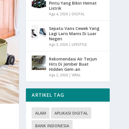
Pintu Yang Bikin Hemat
Listrik
Agu 4, 2026
|
DIGITAL
Sepatu Vans Cewek Yang
Lagi Laris Manis Di Luar
Negeri
Agu 3, 2026
|
LIFESTYLE
Rekomendasi Air Terjun
Hits Di Jember Buat
Hidden Gem-an
Agu 2, 2026
|
VIRAL
ARTIKEL TAG
ALAM
APLIKASI DIGITAL
BANK INDONESIA