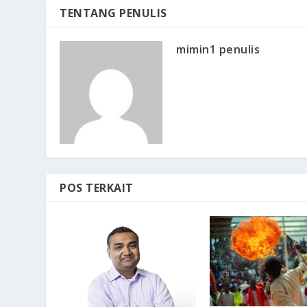
TENTANG PENULIS
mimin1 penulis
POS TERKAIT