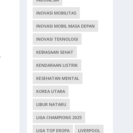
INOVASI MOBILITAS
INOVASI MOBIL MASA DEPAN
INOVASI TEKNOLOGI
KEBIASAAN SEHAT
h
KENDARAAN LISTRIK
KESEHATAN MENTAL
T
KOREA UTARA
LIBUR NATARU
LIGA CHAMPIONS 2025
LIGA TOP EROPA
LIVERPOOL