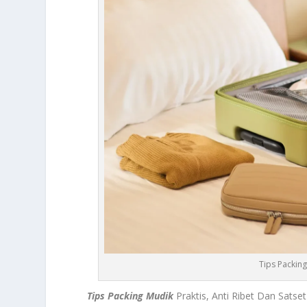
Tips Packing
Tips Packing Mudik
Praktis, Anti Ribet Dan Satse