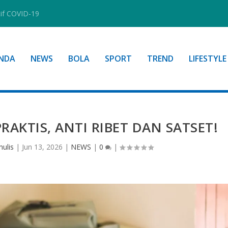
tif COVID-19
NDA
NEWS
BOLA
SPORT
TREND
LIFESTYLE
RAKTIS, ANTI RIBET DAN SATSET!
ulis
|
Jun 13, 2026
|
NEWS
|
0
|