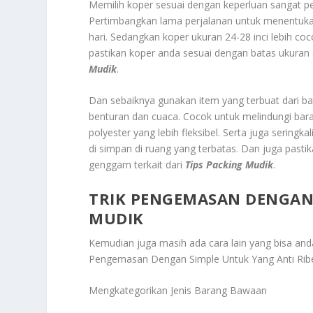
Memilih koper sesuai dengan keperluan
sangat p
Pertimbangkan lama perjalanan untuk menentukan
hari. Sedangkan koper ukuran 24-28 inci lebih coc
pastikan koper anda sesuai dengan batas ukuran d
Mudik
.
Dan sebaiknya gunakan item yang terbuat dari b
benturan dan cuaca. Cocok untuk melindungi bara
polyester yang lebih fleksibel. Serta juga serin
di simpan di ruang yang terbatas. Dan juga pasti
genggam terkait dari
Tips Packing Mudik
.
TRIK PENGEMASAN DENGAN 
MUDIK
Kemudian juga masih ada cara lain yang bisa anda
Pengemasan Dengan Simple Untuk Yang Anti Rib
Mengkategorikan Jenis Barang Bawaan