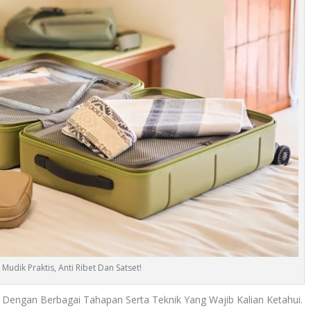
 Mudik Praktis, Anti Ribet Dan Satset!
t Dengan Berbagai Tahapan Serta Teknik Yang Wajib Kalian Ketahui.