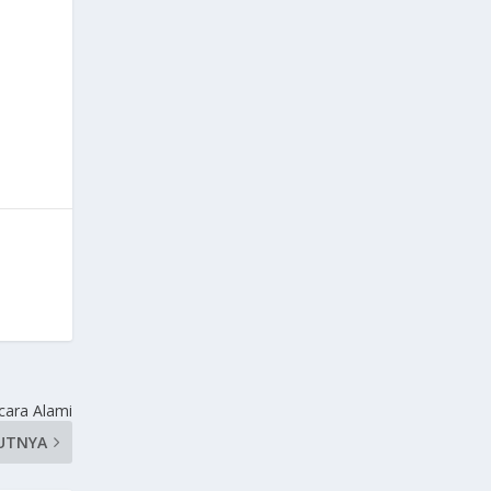
cara Alami
UTNYA