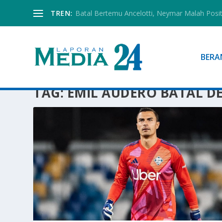
TREN:
Batal Bertemu Ancelotti, Neymar Malah Posi
BERA
TAG:
EMIL AUDERO BATAL D