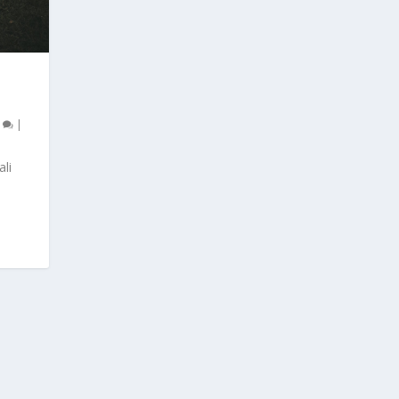
0
|
li