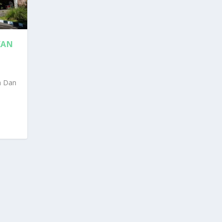
KAN
h Dan