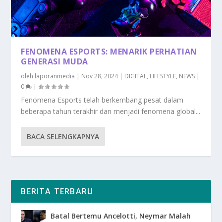
FENOMENA ESPORTS: MENARIK PERHATIAN
GENERASI MUDA
oleh
laporanmedia
|
Nov 28, 2024
|
DIGITAL
,
LIFESTYLE
,
NEWS
|
0
|
Fenomena Esports telah berkembang pesat dalam
beberapa tahun terakhir dan menjadi fenomena global...
BACA SELENGKAPNYA
BERITA TERBARU
Batal Bertemu Ancelotti, Neymar Malah