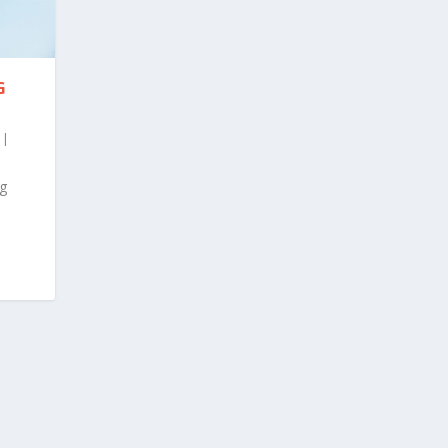
G
|
ng