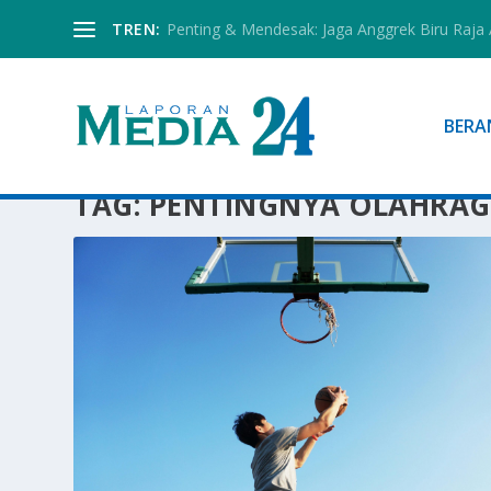
TREN:
Penting & Mendesak: Jaga Anggrek Biru Raja
BERA
TAG:
PENTINGNYA OLAHRA