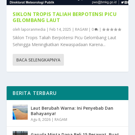
SIKLON TROPIS TALIAH BERPOTENSI PICU
GELOMBANG LAUT
oleh
laporanmedia
|
Feb 14, 2025
|
RAGAM
|
0
|
Siklon Tropis Taliah Berpotensi Picu Gelombang Laut
Sehingga Meningkatkan Kewaspadaan Karena...
BACA SELENGKAPNYA
BERITA TERBARU
Laut Berubah Warna: Ini Penyebab Dan
Bahayanya!
Agu 8, 2026
|
RAGAM
Garuda Minta Dana Beli 15 Pesawat, Buat