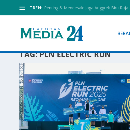
TREN:
Penting & Mendesak: Jaga Anggrek Biru Raja
BERA
TAG:
PLN ELECTRIC RUN