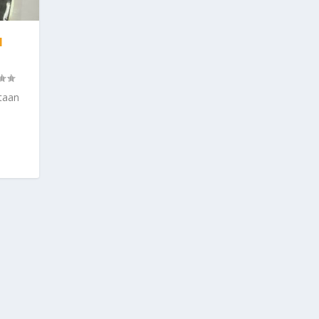
I
taan