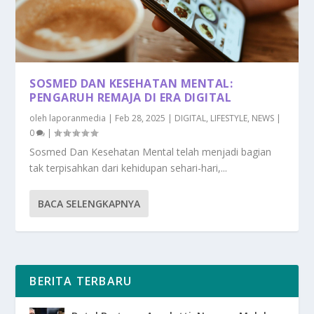
SOSMED DAN KESEHATAN MENTAL:
PENGARUH REMAJA DI ERA DIGITAL
oleh
laporanmedia
|
Feb 28, 2025
|
DIGITAL
,
LIFESTYLE
,
NEWS
|
0
|
Sosmed Dan Kesehatan Mental telah menjadi bagian
tak terpisahkan dari kehidupan sehari-hari,...
BACA SELENGKAPNYA
BERITA TERBARU