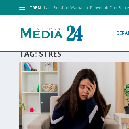
TREN:
Laut Berubah Warna: Ini Penyebab Dan Baha
BERA
TAG:
STRES