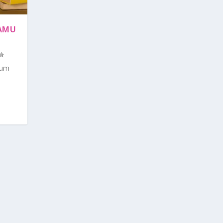
KAMU
num