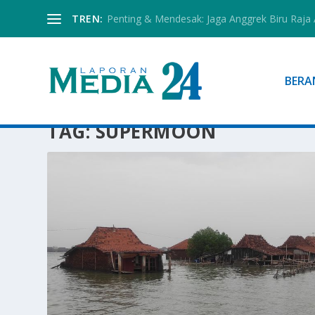
TREN:
Penting & Mendesak: Jaga Anggrek Biru Raja
BERA
TAG:
SUPERMOON