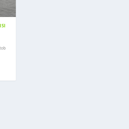
NSI
Rob