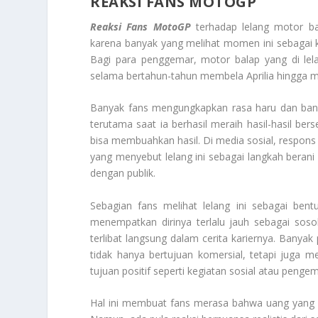
REAKSI FANS MOTOGP
Reaksi Fans MotoGP
terhadap lelang motor ba
karena banyak yang melihat momen ini sebagai 
Bagi para penggemar, motor balap yang di lela
selama bertahun-tahun membela Aprilia hingga me
Banyak fans mengungkapkan rasa haru dan bangg
terutama saat ia berhasil meraih hasil-hasil be
bisa membuahkan hasil. Di media sosial, respons 
yang menyebut lelang ini sebagai langkah berani
dengan publik.
Sebagian fans melihat lelang ini sebagai ben
menempatkan dirinya terlalu jauh sebagai sos
terlibat langsung dalam cerita kariernya. Bany
tidak hanya bertujuan komersial, tetapi juga m
tujuan positif seperti kegiatan sosial atau peng
Hal ini membuat fans merasa bahwa uang yang d