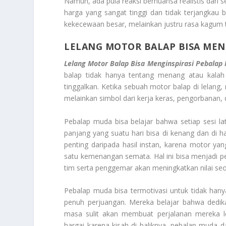
Namun, ada pula reaksi bernuansa realistis dar
harga yang sangat tinggi dan tidak terjangkau 
kekecewaan besar, melainkan justru rasa kagum t
LELANG MOTOR BALAP BISA MEN
Lelang Motor Balap Bisa Menginspirasi Pebalap
balap tidak hanya tentang menang atau kalah d
tinggalkan. Ketika sebuah motor balap di lelang,
melainkan simbol dari kerja keras, pengorbanan,
Pebalap muda bisa belajar bahwa setiap sesi lati
panjang yang suatu hari bisa di kenang dan di 
penting daripada hasil instan, karena motor yang
satu kemenangan semata. Hal ini bisa menjadi p
tim serta penggemar akan meningkatkan nilai se
Pebalap muda bisa termotivasi untuk tidak han
penuh perjuangan. Mereka belajar bahwa dedika
masa sulit akan membuat perjalanan mereka l
hargai karena kisah di baliknya, pebalap muda 