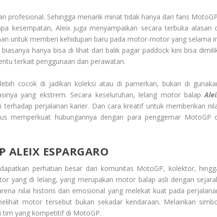
n profesional. Sehingga menarik minat tidak hanya dari fans MotoGP
erapa kesempatan, Aleix juga menyampaikan secara terbuka alasan d
nginan untuk memberi kehidupan baru pada motor-motor yang selama in
iasanya hanya bisa di lihat dari balik pagar paddock kini bisa dimilik
rtentu terkait penggunaan dan perawatan.
ebih cocok di jadikan koleksi atau di pamerkan, bukan di gunaka
asinya yang ekstrem. Secara keseluruhan, lelang motor balap
Alei
 terhadap perjalanan karier. Dan cara kreatif untuk memberikan nila
aligus memperkuat hubungannya dengan para penggemar MotoGP d
P ALEIX ESPARGARO
apatkan perhatian besar dari komunitas MotoGP, kolektor, hingg
or yang di lelang, yang merupakan motor balap asli dengan sejara
arena nilai historis dan emosional yang melekat kuat pada perjalana
melihat motor tersebut bukan sekadar kendaraan. Melainkan simbo
 tim yang kompetitif di MotoGP.