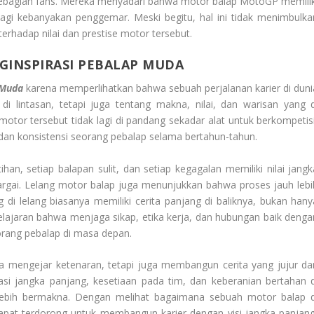
i sebagian fans. Mereka menyadari bahwa motor balap MotoGP memilik
bagi kebanyakan penggemar. Meski begitu, hal ini tidak menimbulka
erhadap nilai dan prestise motor tersebut.
GINSPIRASI PEBALAP MUDA
 Muda
karena memperlihatkan bahwa sebuah perjalanan karier di duni
i lintasan, tetapi juga tentang makna, nilai, dan warisan yang d
 motor tersebut tidak lagi di pandang sekadar alat untuk berkompetisi
 dan konsistensi seorang pebalap selama bertahun-tahun.
han, setiap balapan sulit, dan setiap kegagalan memiliki nilai jangk
hargai. Lelang motor balap juga menunjukkan bahwa proses jauh lebi
 di lelang biasanya memiliki cerita panjang di baliknya, bukan hany
elajaran bahwa menjaga sikap, etika kerja, dan hubungan baik denga
orang pebalap di masa depan.
ya mengejar ketenaran, tetapi juga membangun cerita yang jujur da
si jangka panjang, kesetiaan pada tim, dan keberanian bertahan d
ebih bermakna. Dengan melihat bagaimana sebuah motor balap d
dapat terdorong untuk membangun karier dengan visi jangka panjang