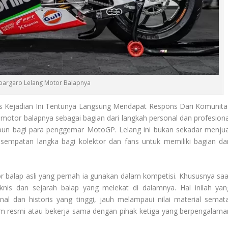
spargaro Lelang Motor Balapnya
 Kejadian Ini Tentunya Langsung Mendapat Respons Dari Komunita
motor balapnya sebagai bagian dari langkah personal dan profesiona
aupun bagi para penggemar MotoGP. Lelang ini bukan sekadar menjua
empatan langka bagi kolektor dan fans untuk memiliki bagian dar
balap asli yang pernah ia gunakan dalam kompetisi. Khususnya saa
eknis dan sejarah balap yang melekat di dalamnya. Hal inilah yan
al dan historis yang tinggi, jauh melampaui nilai material semata
form resmi atau bekerja sama dengan pihak ketiga yang berpengalama