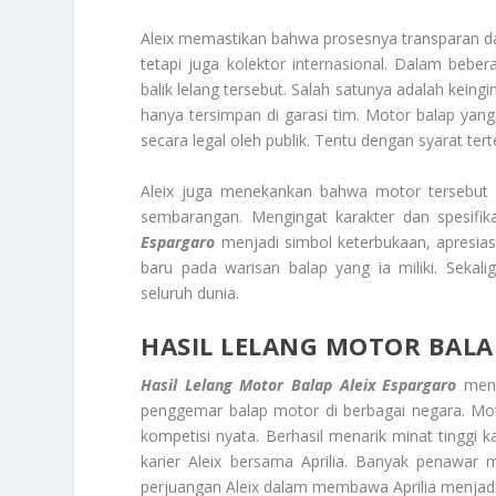
Aleix memastikan bahwa prosesnya transparan da
tetapi juga kolektor internasional. Dalam beb
balik lelang tersebut. Salah satunya adalah kei
hanya tersimpan di garasi tim. Motor balap yang b
secara legal oleh publik. Tentu dengan syarat te
Aleix juga menekankan bahwa motor tersebut l
sembarangan. Mengingat karakter dan spesifik
Espargaro
menjadi simbol keterbukaan, apresiasi
baru pada warisan balap yang ia miliki. Sek
seluruh dunia.
HASIL LELANG MOTOR BALA
Hasil Lelang Motor Balap Aleix Espargaro
mend
penggemar balap motor di berbagai negara. Mot
kompetisi nyata. Berhasil menarik minat tinggi k
karier Aleix bersama Aprilia. Banyak penawar 
perjuangan Aleix dalam membawa Aprilia menjadi