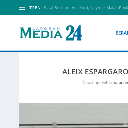
TREN:
Batal Bertemu Ancelotti, Neymar Malah Posi
BERA
ALEIX ESPARGAR
Diposting oleh
laporanm