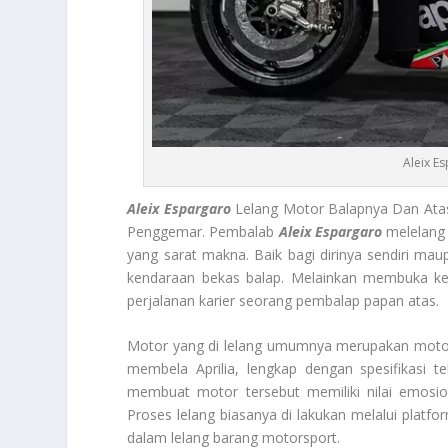
Aleix E
Aleix Espargaro
Lelang Motor Balapnya Dan Atas
Penggemar. Pembalab
Aleix Espargaro
melelang 
yang sarat makna. Baik bagi dirinya sendiri m
kendaraan bekas balap. Melainkan membuka kes
perjalanan karier seorang pembalap papan atas.
Motor yang di lelang umumnya merupakan motor 
membela Aprilia, lengkap dengan spesifikasi t
membuat motor tersebut memiliki nilai emosion
Proses lelang biasanya di lakukan melalui plat
dalam lelang barang motorsport.