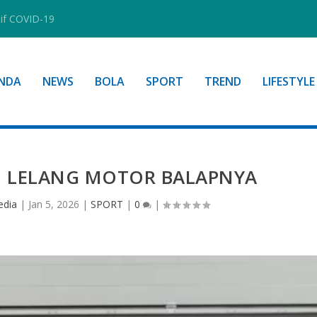
tif COVID-19
NDA
NEWS
BOLA
SPORT
TREND
LIFESTYLE
O LELANG MOTOR BALAPNYA
edia
|
Jan 5, 2026
|
SPORT
|
0
|