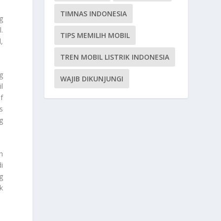
TIMNAS INDONESIA
g
.
TIPS MEMILIH MOBIL
,
TREN MOBIL LISTRIK INDONESIA
g
WAJIB DIKUNJUNGI
l
f
s
g
h
i
g
k