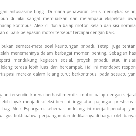
gan antusiasme tinggi. Di mana penawaran terus meningkat seirin
i pun di nilai sangat memuaskan dan melampaui ekspektasi awal
dap kontribusi Aleix di dunia balap motor. Selain dari sisi nominal
uan di balik pelepasan motor tersebut tercapai dengan baik.
 bukan semata-mata soal keuntungan pribadi. Tetapi juga tentan
elah menemaninya dalam berbagai momen penting. Sebagian hasi
eperti mendukung kegiatan sosial, proyek pribadi, atau inisiati
elang terasa lebih luas dan berdampak. Hal ini mendapat respon
tisipasi mereka dalam lelang turut berkontribusi pada sesuatu yan
gaan tersendiri karena berhasil memiliki motor balap dengan sejara
bih layak menjadi koleksi bernilai tinggi atau pajangan prestisius d
, bagi Aleix Espargaro, keberhasilan lelang ini menjadi penutup yan
kaligus bukti bahwa perjuangan dan dedikasinya di hargai oleh banya