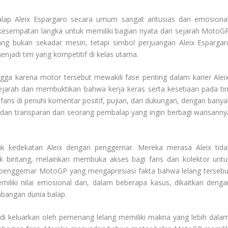
lap Aleix Espargaro secara umum sangat antusias dan emosional
kesempatan langka untuk memiliki bagian nyata dari sejarah MotoGP
ng bukan sekadar mesin, tetapi simbol perjuangan Aleix Espargar
njadi tim yang kompetitif di kelas utama.
a karena motor tersebut mewakili fase penting dalam karier Aleix
rsejarah dan membuktikan bahwa kerja keras serta kesetiaan pada ti
fans di penuhi komentar positif, pujian, dan dukungan, dengan banya
 dan transparan dari seorang pembalap yang ingin berbagi warisanny
tuk kedekatan Aleix dengan penggemar. Mereka merasa Aleix tida
ok bintang, melainkan membuka akses bagi fans dan kolektor untu
ak penggemar MotoGP yang mengapresiasi fakta bahwa lelang tersebu
emiliki nilai emosional dan, dalam beberapa kasus, dikaitkan denga
embangan dunia balap.
i keluarkan oleh pemenang lelang memiliki makna yang lebih dalam