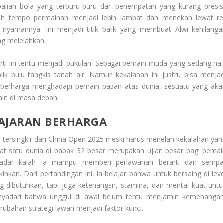
alian bola yang terburu-buru dan penempatan yang kurang presisi
 tempo permainan menjadi lebih lambat dan menekan lewat rel
nyamannya. Ini menjadi titik balik yang membuat Alwi kehilanga
ng melelahkan.
erti ini tentu menjadi pukulan. Sebagai pemain muda yang sedang nai
ik bulu tangkis tanah air. Namun kekalahan ini justru bisa menjad
 berharga menghadapi pemain papan atas dunia, sesuatu yang aka
in di masa depan.
LAJARAN BERHARGA
 tersingkir dari China Open 2025 meski harus menelan kekalahan yan
at satu dunia di babak 32 besar merupakan ujian besar bagi pemai
ekadar kalah ia mampu memberi perlawanan berarti dan sempa
n. Dari pertandingan ini, ia belajar bahwa untuk bersaing di leve
ng dibutuhkan, tapi juga ketenangan, stamina, dan mental kuat untu
nyadari bahwa unggul di awal belum tentu menjamin kemenangan
bahan strategi lawan menjadi faktor kunci.