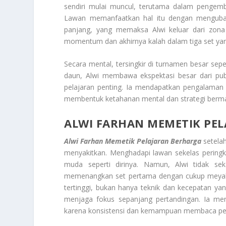
sendiri mulai muncul, terutama dalam pengemb
Lawan memanfaatkan hal itu dengan mengubah
panjang, yang memaksa Alwi keluar dari zona 
momentum dan akhirnya kalah dalam tiga set ya
Secara mental, tersingkir di turnamen besar sep
daun, Alwi membawa ekspektasi besar dari publ
pelajaran penting. Ia mendapatkan pengalaman
membentuk ketahanan mental dan strategi berma
ALWI FARHAN MEMETIK PE
Alwi Farhan Memetik Pelajaran Berharga
setelah
menyakitkan. Menghadapi lawan sekelas peringk
muda seperti dirinya. Namun, Alwi tidak s
memenangkan set pertama dengan cukup meyakinka
tertinggi, bukan hanya teknik dan kecepatan ya
menjaga fokus sepanjang pertandingan. Ia me
karena konsistensi dan kemampuan membaca peru