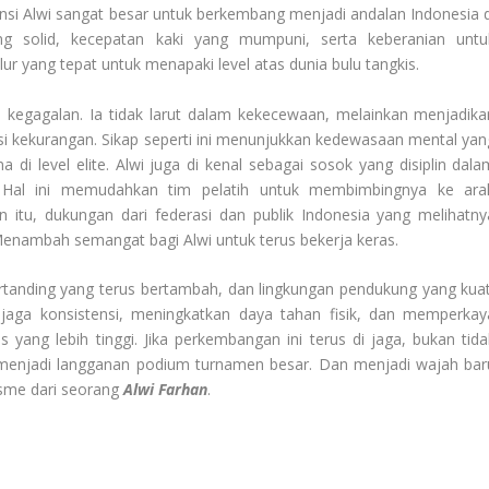
si Alwi sangat besar untuk berkembang menjadi andalan Indonesia d
g solid, kecepatan kaki yang mumpuni, serta keberanian untu
ur yang tepat untuk menapaki level atas dunia bulu tangkis.
i kegagalan. Ia tidak larut dalam kekecewaan, melainkan menjadika
i kekurangan. Sikap seperti ini menunjukkan kedewasaan mental yan
 di level elite. Alwi juga di kenal sebagai sosok yang disiplin dala
h. Hal ini memudahkan tim pelatih untuk membimbingnya ke ara
n itu, dukungan dari federasi dan publik Indonesia yang melihatny
 Menambah semangat bagi Alwi untuk terus bekerja keras.
tanding yang terus bertambah, dan lingkungan pendukung yang kuat
njaga konsistensi, meningkatkan daya tahan fisik, dan memperkay
yang lebih tinggi. Jika perkembangan ini terus di jaga, bukan tida
menjadi langganan podium turnamen besar. Dan menjadi wajah bar
misme dari seorang
Alwi Farhan
.