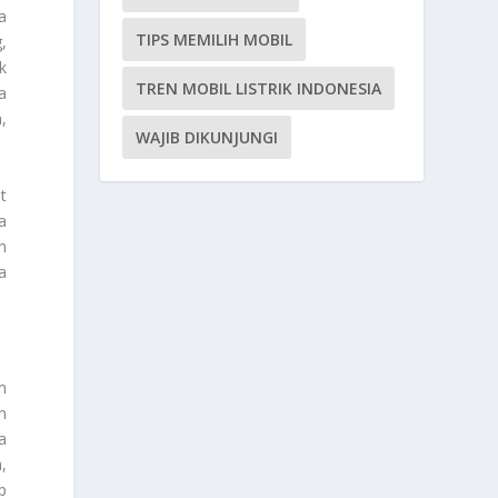
a
TIPS MEMILIH MOBIL
,
k
TREN MOBIL LISTRIK INDONESIA
a
,
WAJIB DIKUNJUNGI
t
a
h
a
m
n
a
,
p