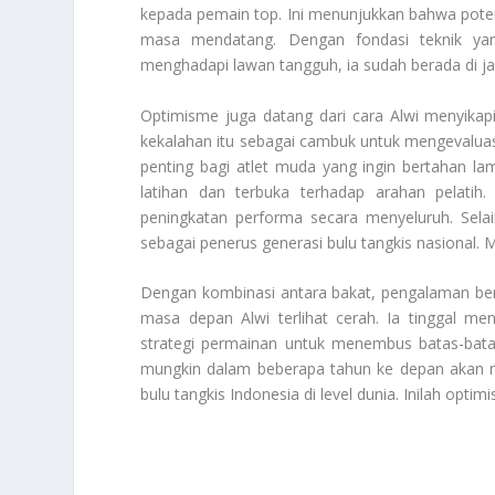
kepada pemain top. Ini menunjukkan bahwa poten
masa mendatang. Dengan fondasi teknik yan
menghadapi lawan tangguh, ia sudah berada di jal
Optimisme juga datang dari cara Alwi menyikap
kekalahan itu sebagai cambuk untuk mengevaluas
penting bagi atlet muda yang ingin bertahan lama
latihan dan terbuka terhadap arahan pelati
peningkatan performa secara menyeluruh. Selai
sebagai penerus generasi bulu tangkis nasional.
Dengan kombinasi antara bakat, pengalaman ber
masa depan Alwi terlihat cerah. Ia tinggal me
strategi permainan untuk menembus batas-batas 
mungkin dalam beberapa tahun ke depan akan 
bulu tangkis Indonesia di level dunia. Inilah opti