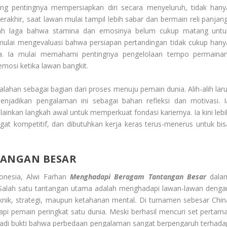
 pentingnya mempersiapkan diri secara menyeluruh, tidak hany
terakhir, saat lawan mulai tampil lebih sabar dan bermain reli panjang
elah laga bahwa stamina dan emosinya belum cukup matang untu
i mulai mengevaluasi bahwa persiapan pertandingan tidak cukup hany
a. Ia mulai memahami pentingnya pengelolaan tempo permainan
osi ketika lawan bangkit.
kalahan sebagai bagian dari proses menuju pemain dunia. Alih-alih laru
njadikan pengalaman ini sebagai bahan refleksi dan motivasi. I
inkan langkah awal untuk memperkuat fondasi kariernya. Ia kini lebi
ngat kompetitif, dan dibutuhkan kerja keras terus-menerus untuk bis
ANGAN BESAR
onesia, Alwi Farhan
Menghadapi Beragam Tantangan Besar
dala
nia. Salah satu tantangan utama adalah menghadapi lawan-lawan denga
eknik, strategi, maupun ketahanan mental. Di turnamen sebesar Chin
pi pemain peringkat satu dunia. Meski berhasil mencuri set pertama
njadi bukti bahwa perbedaan pengalaman sangat berpengaruh terhada