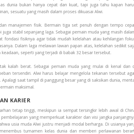
elas dunia bukan hanya cepat dan kuat, tapi juga tahu kapan haru
n, sesuatu yang masih dalam proses dikuasai Alwi.
a dan manajemen fisik. Bermain tiga set penuh dengan tempo cepa
i juga stabil sepanjang laga. Sebagai pemain muda yang masih dala
 fondasi fisiknya agar tidak mudah kelelahan atau kehilangan foku
iasanya. Dalam laga melawan lawan papan atas, kelelahan sedikit saj
keadaan, seperti yang terjadi di babak 32 besar tersebut.
 tak kalah berat. Sebagai pemain muda yang mulai di kenal dan d
beban tersendiri. Alwi harus belajar mengelola tekanan tersebut aga
Apalagi saat tampil di panggung besar yang di saksikan dunia, menta
bermain maksimal.
AN KARIER
arhan tetap tinggi, meskipun ia sempat tersingkir lebih awal di Chin
 pembelajaran yang memperkuat karakter dan visi jangka panjangny
 bahwa usia muda Alwi justru menjadi modal berharga. Di usianya yan
menembus turnamen kelas dunia dan memberi perlawanan berart