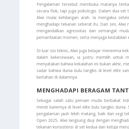
Pengalaman tersebut membuka matanya tentang
secara fisik, tapi juga psikologis. Dalam dua set 
Alwi mulai kehilangan arah. Ia mengakui set
menghadapi tekanan seberat itu. Dari sini, Alw
mengandalkan agresivitas dan semangat mud
pemanfaatan momen, serta menjaga kestabilan em
Di luar sisi teknis, Alwi juga belajar menerima ke
dalam kekecewaan, ia justru memilih untuk me
menyatakan bahwa kekalahan ini bukan akhir, mela
sadar bahwa dunia bulu tangkis di level elite sa
bertahan di dalamnya.
MENGHADAPI BERAGAM TANT
Sebagai salah satu pemain muda berbakat Ind
meniti kariernya di level elite bulu tangkis du
pengalaman jauh lebih matang, baik dari segi t
Open 2025, Alwi langsung diuji dengan menghada
tekanan konsistensi di set kedua dan ketiga me