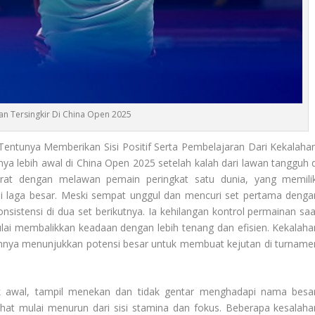
an Tersingkir Di China Open 2025
entunya Memberikan Sisi Positif Serta Pembelajaran Dari Kekalahan
ya lebih awal di China Open 2025 setelah kalah dari lawan tangguh d
rat dengan melawan pemain peringkat satu dunia, yang memilik
i laga besar. Meski sempat unggul dan mencuri set pertama denga
sistensi di dua set berikutnya. Ia kehilangan kontrol permainan saa
i membalikkan keadaan dengan lebih tenang dan efisien. Kekalaha
umnya menunjukkan potensi besar untuk membuat kejutan di turname
ak awal, tampil menekan dan tidak gentar menghadapi nama besar
ihat mulai menurun dari sisi stamina dan fokus. Beberapa kesalaha