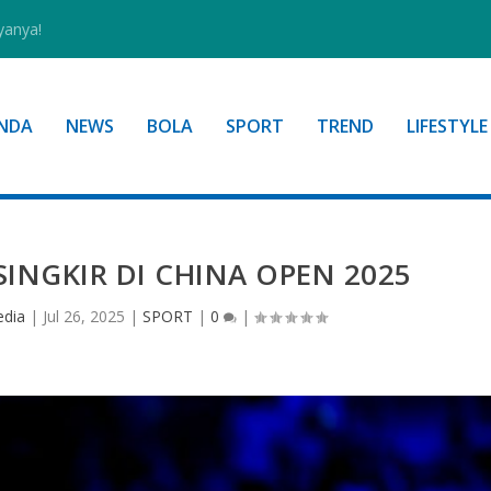
yanya!
NDA
NEWS
BOLA
SPORT
TREND
LIFESTYLE
INGKIR DI CHINA OPEN 2025
edia
|
Jul 26, 2025
|
SPORT
|
0
|