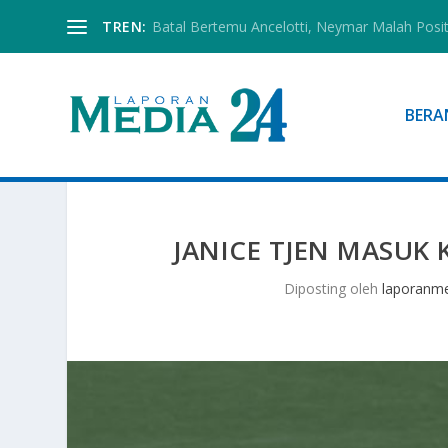
TREN:
Batal Bertemu Ancelotti, Neymar Malah Posi
BERA
JANICE TJEN MASUK 
Diposting oleh
laporanm