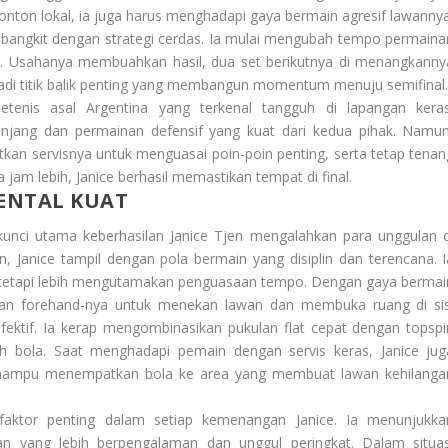
onton lokal, ia juga harus menghadapi gaya bermain agresif lawannya
u bangkit dengan strategi cerdas. Ia mulai mengubah tempo permaina
n. Usahanya membuahkan hasil, dua set berikutnya di menangkanny
adi titik balik penting yang membangun momentum menuju semifinal
tenis asal Argentina yang terkenal tangguh di lapangan keras
anjang dan permainan defensif yang kuat dari kedua pihak. Namun
atkan servisnya untuk menguasai poin-poin penting, serta tetap tenan
jam lebih, Janice berhasil memastikan tempat di final.
ENTAL KUAT
unci utama keberhasilan Janice Tjen mengalahkan para unggulan d
 Janice tampil dengan pola bermain yang disiplin dan terencana. I
 tetapi lebih mengutamakan penguasaan tempo. Dengan gaya bermai
atan forehand-nya untuk menekan lawan dan membuka ruang di sis
 efektif. Ia kerap mengombinasikan pukulan flat cepat dengan topspi
h bola. Saat menghadapi pemain dengan servis keras, Janice jug
mampu menempatkan bola ke area yang membuat lawan kehilanga
i faktor penting dalam setiap kemenangan Janice. Ia menunjukka
n yang lebih berpengalaman dan unggul peringkat. Dalam situas