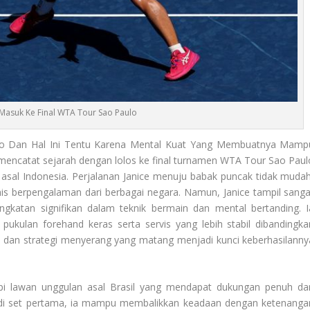
 Masuk Ke Final WTA Tour Sao Paulo
o Dan Hal Ini Tentu Karena Mental Kuat Yang Membuatnya Mamp
encatat sejarah dengan lolos ke final turnamen WTA Tour Sao Paul
 asal Indonesia. Perjalanan Janice menuju babak puncak tidak mudah
nis berpengalaman dari berbagai negara. Namun, Janice tampil sanga
gkatan signifikan dalam teknik bermain dan mental bertanding. I
kulan forehand keras serta servis yang lebih stabil dibandingka
 dan strategi menyerang yang matang menjadi kunci keberhasilanny
pi lawan unggulan asal Brasil yang mendapat dukungan penuh dar
 di set pertama, ia mampu membalikkan keadaan dengan ketenanga