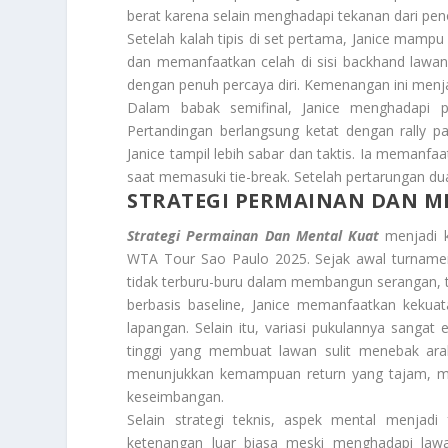
berat karena selain menghadapi tekanan dari pen
Setelah kalah tipis di set pertama, Janice mamp
dan memanfaatkan celah di sisi backhand lawa
dengan penuh percaya diri. Kemenangan ini menj
Dalam babak semifinal, Janice menghadapi pe
Pertandingan berlangsung ketat dengan rally p
Janice tampil lebih sabar dan taktis. Ia memanfa
saat memasuki tie-break. Setelah pertarungan dua 
STRATEGI PERMAINAN DAN M
Strategi Permainan Dan Mental Kuat
menjadi k
WTA Tour Sao Paulo 2025. Sejak awal turnamen,
tidak terburu-buru dalam membangun serangan,
berbasis baseline, Janice memanfaatkan keku
lapangan. Selain itu, variasi pukulannya sangat
tinggi yang membuat lawan sulit menebak ara
menunjukkan kemampuan return yang tajam, 
keseimbangan.
Selain strategi teknis, aspek mental menjad
ketenangan luar biasa meski menghadapi lawa