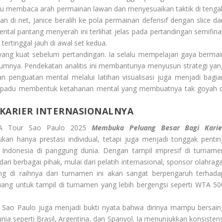
ampu membaca arah permainan lawan dan menyesuaikan taktik di tenga
n di net, Janice beralih ke pola permainan defensif dengan slice da
al pantang menyerah ini terlihat jelas pada pertandingan semifinal
tertinggal jauh di awal set kedua.
n yang kuat sebelum pertandingan. Ia selalu mempelajari gaya bermai
lumnya. Pendekatan analitis ini membantunya menyusun strategi yan
an penguatan mental melalui latihan visualisasi juga menjadi bagia
berpadu membentuk ketahanan mental yang membuatnya tak goyah d
KARIER INTERNASIONALNYA
 WTA Tour Sao Paulo 2025
Membuka Peluang Besar Bagi Karie
an hanya prestasi individual, tetapi juga menjadi tonggak pentin
 Indonesia di panggung dunia. Dengan tampil impresif di turname
ari berbagai pihak, mulai dari pelatih internasional, sponsor olahraga
yang di raihnya dari turnamen ini akan sangat berpengaruh terhada
uang untuk tampil di turnamen yang lebih bergengsi seperti WTA 50
di Sao Paulo juga menjadi bukti nyata bahwa dirinya mampu bersain
ia seperti Brasil, Argentina, dan Spanyol. Ia menunjukkan konsistens