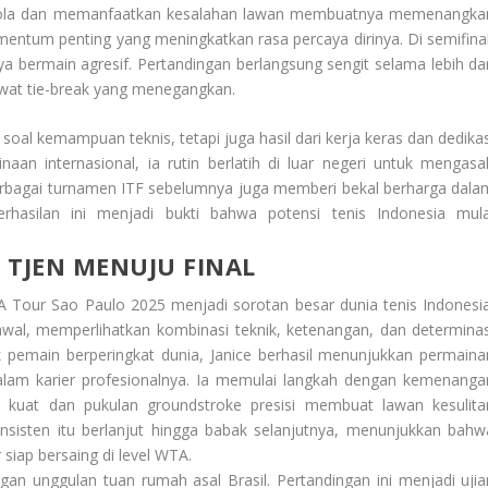
bola dan memanfaatkan kesalahan lawan membuatnya memenangka
entum penting yang meningkatkan rasa percaya dirinya. Di semifinal
a bermain agresif. Pertandingan berlangsung sengit selama lebih dar
ewat tie-break yang menegangkan.
oal kemampuan teknis, tetapi juga hasil dari kerja keras dan dedikas
aan internasional, ia rutin berlatih di luar negeri untuk mengasa
berbagai turnamen ITF sebelumnya juga memberi bekal berharga dala
asilan ini menjadi bukti bahwa potensi tenis Indonesia mula
 TJEN MENUJU FINAL
Tour Sao Paulo 2025 menjadi sorotan besar dunia tenis Indonesia
 awal, memperlihatkan kombinasi teknik, ketenangan, dan determinas
k pemain berperingkat dunia, Janice berhasil menunjukkan permaina
am karier profesionalnya. Ia memulai langkah dengan kemenanga
 kuat dan pukulan groundstroke presisi membuat lawan kesulita
sisten itu berlanjut hingga babak selanjutnya, menunjukkan bahw
siap bersaing di level WTA.
gan unggulan tuan rumah asal Brasil. Pertandingan ini menjadi ujia