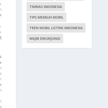
.
TIMNAS INDONESIA
n
a
TIPS MEMILIH MOBIL
.
.
TREN MOBIL LISTRIK INDONESIA
,
g
WAJIB DIKUNJUNGI
i
a
n
i
n
a
n
n
i