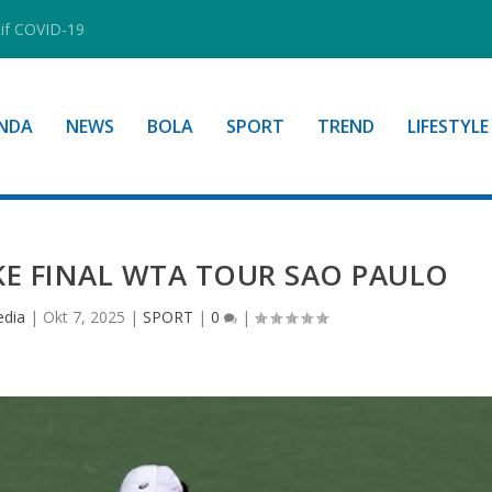
tif COVID-19
NDA
NEWS
BOLA
SPORT
TREND
LIFESTYLE
KE FINAL WTA TOUR SAO PAULO
edia
|
Okt 7, 2025
|
SPORT
|
0
|