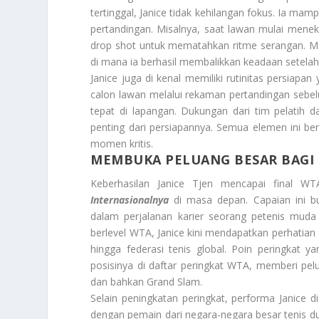
tertinggal, Janice tidak kehilangan fokus. Ia m
pertandingan. Misalnya, saat lawan mulai meneka
drop shot untuk mematahkan ritme serangan. Ment
di mana ia berhasil membalikkan keadaan setelah 
Janice juga di kenal memiliki rutinitas persiapa
calon lawan melalui rekaman pertandingan sebe
tepat di lapangan. Dukungan dari tim pelatih d
penting dari persiapannya. Semua elemen ini 
momen kritis.
MEMBUKA PELUANG BESAR BAGI 
Keberhasilan Janice Tjen mencapai final
Internasionalnya
di masa depan. Capaian ini buk
dalam perjalanan karier seorang petenis muda
berlevel WTA, Janice kini mendapatkan perhatian d
hingga federasi tenis global. Poin peringkat 
posisinya di daftar peringkat WTA, memberi pel
dan bahkan Grand Slam.
Selain peningkatan peringkat, performa Janice 
dengan pemain dari negara-negara besar tenis dun