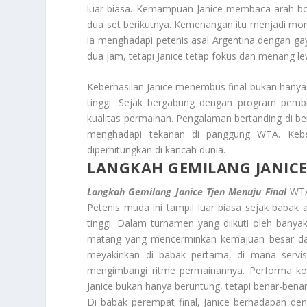
luar biasa. Kemampuan Janice membaca arah 
dua set berikutnya. Kemenangan itu menjadi mom
ia menghadapi petenis asal Argentina dengan gay
dua jam, tetapi Janice tetap fokus dan menang l
Keberhasilan Janice menembus final bukan hanya s
tinggi. Sejak bergabung dengan program pembin
kualitas permainan. Pengalaman bertanding di 
menghadapi tekanan di panggung WTA. Keberh
diperhitungkan di kancah dunia.
LANGKAH GEMILANG JANICE
Langkah Gemilang Janice Tjen Menuju Final
WTA 
Petenis muda ini tampil luar biasa sejak babak
tinggi. Dalam turnamen yang diikuti oleh banya
matang yang mencerminkan kemajuan besar dal
meyakinkan di babak pertama, di mana servis
mengimbangi ritme permainannya. Performa kon
Janice bukan hanya beruntung, tetapi benar-benar 
Di babak perempat final, Janice berhadapan den