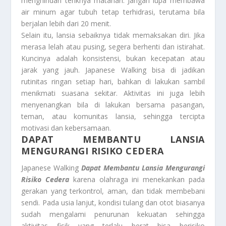
menghindari teriknya matahari. Jangan lupa membawa
air minum agar tubuh tetap terhidrasi, terutama bila
berjalan lebih dari 20 menit.
Selain itu, lansia sebaiknya tidak memaksakan diri. Jika
merasa lelah atau pusing, segera berhenti dan istirahat.
Kuncinya adalah konsistensi, bukan kecepatan atau
jarak yang jauh. Japanese Walking bisa di jadikan
rutinitas ringan setiap hari, bahkan di lakukan sambil
menikmati suasana sekitar. Aktivitas ini juga lebih
menyenangkan bila di lakukan bersama pasangan,
teman, atau komunitas lansia, sehingga tercipta
motivasi dan kebersamaan.
DAPAT MEMBANTU LANSIA
MENGURANGI RISIKO CEDERA
Japanese Walking
Dapat Membantu Lansia Mengurangi
Risiko Cedera
karena olahraga ini menekankan pada
gerakan yang terkontrol, aman, dan tidak membebani
sendi. Pada usia lanjut, kondisi tulang dan otot biasanya
sudah mengalami penurunan kekuatan sehingga
aktivitas fisik yang terlalu berat bisa berisiko