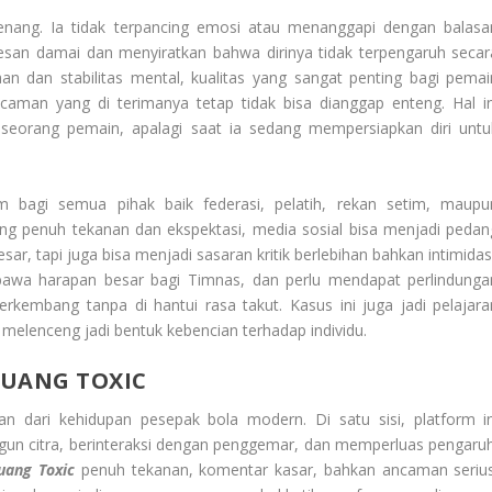
enang. Ia tidak terpancing emosi atau menanggapi dengan balasa
pesan damai dan menyiratkan bahwa dirinya tidak terpengaruh secar
n dan stabilitas mental, kualitas yang sangat penting bagi pemai
ncaman yang di terimanya tetap tidak bisa dianggap enteng. Hal in
eorang pemain, apalagi saat ia sedang mempersiapkan diri untu
m bagi semua pihak baik federasi, pelatih, rekan setim, maupu
g penuh tekanan dan ekspektasi, media sosial bisa menjadi pedan
, tapi juga bisa menjadi sasaran kritik berlebihan bahkan intimidasi
wa harapan besar bagi Timnas, dan perlu mendapat perlindunga
berkembang tanpa di hantui rasa takut. Kasus ini juga jadi pelajara
melenceng jadi bentuk kebencian terhadap individu.
RUANG TOXIC
kan dari kehidupan pesepak bola modern. Di satu sisi, platform in
n citra, berinteraksi dengan penggemar, dan memperluas pengaruh
uang Toxic
penuh tekanan, komentar kasar, bahkan ancaman serius