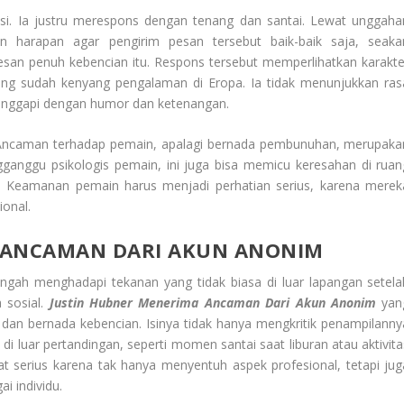
osi. Ia justru merespons dengan tenang dan santai. Lewat unggaha
n harapan agar pengirim pesan tersebut baik-baik saja, seaka
pesan penuh kebencian itu. Respons tersebut memperlihatkan karakte
ng sudah kenyang pengalaman di Eropa. Ia tidak menunjukkan ras
anggapi dengan humor dan ketenangan.
. Ancaman terhadap pemain, apalagi bernada pembunuhan, merupaka
gganggu psikologis pemain, ini juga bisa memicu keresahan di ruan
. Keamanan pemain harus menjadi perhatian serius, karena merek
ional.
 ANCAMAN DARI AKUN ANONIM
tengah menghadapi tekanan yang tidak biasa di luar lapangan setela
 sosial.
Justin Hubner Menerima
Ancaman Dari Akun Anonim
yan
 dan bernada kebencian. Isinya tidak hanya mengkritik penampilanny
di luar pertandingan, seperti momen santai saat liburan atau aktivita
gat serius karena tak hanya menyentuh aspek profesional, tetapi jug
i individu.