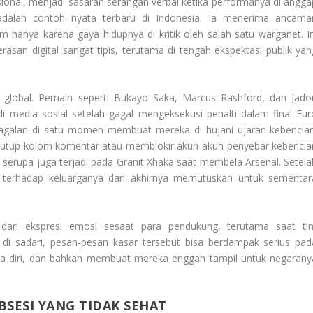
onal, menjadi sasaran serangan verbal ketika performanya di angga
r adalah contoh nyata terbaru di Indonesia. Ia menerima ancama
 hanya karena gaya hidupnya di kritik oleh salah satu warganet. In
asan digital sangat tipis, terutama di tengah ekspektasi publik yan
t global. Pemain seperti Bukayo Saka, Marcus Rashford, dan Jado
i media sosial setelah gagal mengeksekusi penalti dalam final Eur
gagalan di satu momen membuat mereka di hujani ujaran kebencian
nutup kolom komentar atau memblokir akun-akun penyebar kebencia
 serupa juga terjadi pada Granit Xhaka saat membela Arsenal. Setela
n terhadap keluarganya dan akhirnya memutuskan untuk sementar
l dari ekspresi emosi sesaat para pendukung, terutama saat ti
di sadari, pesan-pesan kasar tersebut bisa berdampak serius pad
ya diri, dan bahkan membuat mereka enggan tampil untuk negarany
SESI YANG TIDAK SEHAT