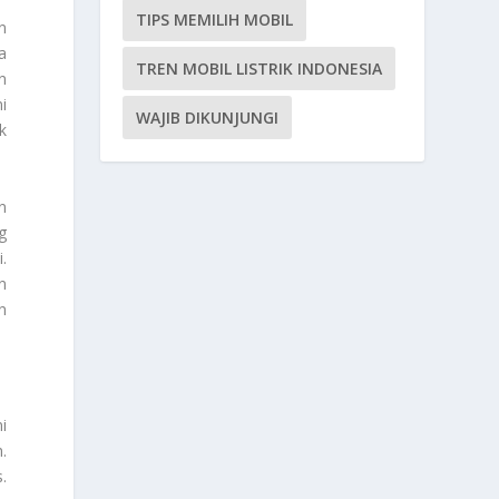
TIPS MEMILIH MOBIL
n
a
TREN MOBIL LISTRIK INDONESIA
n
i
WAJIB DIKUNJUNGI
k
n
g
.
n
n
i
.
.