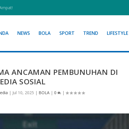
 Ampat!
NDA
NEWS
BOLA
SPORT
TREND
LIFESTYLE
RIMA ANCAMAN PEMBUNUHAN DI
EDIA SOSIAL
edia
|
Jul 10, 2025
|
BOLA
|
0
|