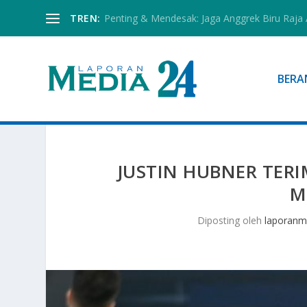
TREN:
Penting & Mendesak: Jaga Anggrek Biru Raja
BERA
JUSTIN HUBNER TE
M
Diposting oleh
laporanm