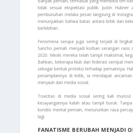
Banyak pemain, termasuk yang membela tim nasi
tidak sesuai ekspektasi publik. Justin Hubne
pembunuhan melalui pesan langsung di Instagram
menunjukkan bahwa batas antara kritik dan keker
berlebihan.
Fenomena serupa juga sering terjadi di tingka
Sancho pernah menjadi korban serangan rasis d
2020. Meski mereka telah tampil maksimal, ke
Bahkan, beberapa klub dan federasi sempat me
sebagai bentuk proteksi terhadap pemainnya. Hal
penampilannya di kritik, ia mendapat ancama
menjauh dari media sosial.
Toxicitas di media sosial sering kali muncu
kesayangannya kalah atau tampil buruk. Tanpa 
kondisi mental pemain, menurunkan rasa perca
lagi.
FANATISME BERUBAH MENJADI OB