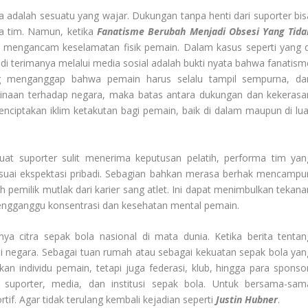
 adalah sesuatu yang wajar. Dukungan tanpa henti dari suporter bis
a tim. Namun, ketika
Fanatisme Berubah Menjadi Obsesi Yang Tida
 mengancam keselamatan fisik pemain. Dalam kasus seperti yang d
i terimanya melalui media sosial adalah bukti nyata bahwa fanatism
rang menganggap bahwa pemain harus selalu tampil sempurna, da
hinaan terhadap negara, maka batas antara dukungan dan kekerasa
menciptakan iklim ketakutan bagi pemain, baik di dalam maupun di lua
at suporter sulit menerima keputusan pelatih, performa tim yan
suai ekspektasi pribadi. Sebagian bahkan merasa berhak mencampur
 pemilik mutlak dari karier sang atlet. Ini dapat menimbulkan tekana
 mengganggu konsentrasi dan kesehatan mental pemain.
ya citra sepak bola nasional di mata dunia. Ketika berita tentan
i negara. Sebagai tuan rumah atau sebagai kekuatan sepak bola yan
an individu pemain, tetapi juga federasi, klub, hingga para sponsor
suporter, media, dan institusi sepak bola. Untuk bersama-sam
if. Agar tidak terulang kembali kejadian seperti
Justin Hubner
.