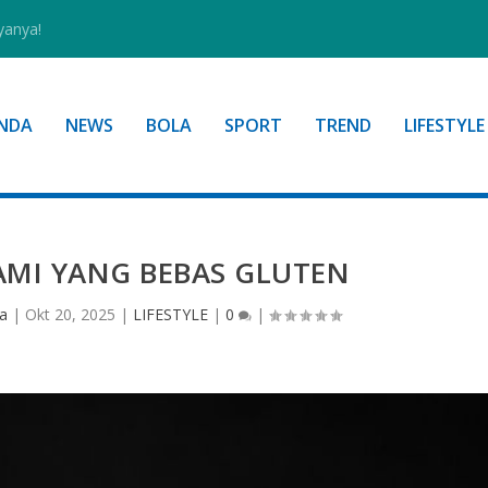
Ramah Lingk...
NDA
NEWS
BOLA
SPORT
TREND
LIFESTYLE
MI YANG BEBAS GLUTEN
a
|
Okt 20, 2025
|
LIFESTYLE
|
0
|