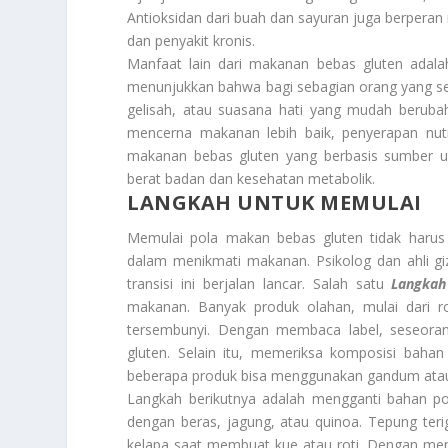
Antioksidan dari buah dan sayuran juga berperan
dan penyakit kronis.
Manfaat lain dari makanan bebas gluten adal
menunjukkan bahwa bagi sebagian orang yang sen
gelisah, atau suasana hati yang mudah berub
mencerna makanan lebih baik, penyerapan nutrisi
makanan bebas gluten yang berbasis sumber u
berat badan dan kesehatan metabolik.
LANGKAH UNTUK MEMULAI
Memulai pola makan bebas gluten tidak harus
dalam menikmati makanan. Psikolog dan ahli 
transisi ini berjalan lancar. Salah satu
Langkah
makanan. Banyak produk olahan, mulai dari ro
tersembunyi. Dengan membaca label, seseora
gluten. Selain itu, memeriksa komposisi baha
beberapa produk bisa menggunakan gandum atau 
Langkah berikutnya adalah mengganti bahan pok
dengan beras, jagung, atau quinoa. Tepung ter
kelapa saat membuat kue atau roti. Dengan men