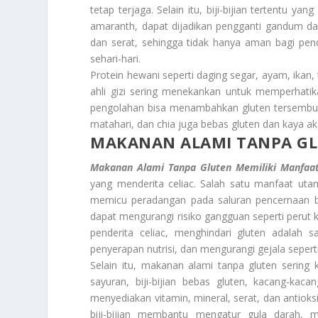
tetap terjaga. Selain itu, biji-bijian tertentu ya
amaranth, dapat dijadikan pengganti gandum da
dan serat, sehingga tidak hanya aman bagi pende
sehari-hari.
Protein hewani seperti daging segar, ayam, ikan,
ahli gizi sering menekankan untuk memperhati
pengolahan bisa menambahkan gluten tersembunyi.
matahari, dan chia juga bebas gluten dan kaya aka
MAKANAN ALAMI TANPA GL
Makanan Alami Tanpa Gluten Memiliki Manfaa
yang menderita celiac. Salah satu manfaat u
memicu peradangan pada saluran pencernaan b
dapat mengurangi risiko gangguan seperti perut 
penderita celiac, menghindari gluten adalah
penyerapan nutrisi, dan mengurangi gejala seperti
Selain itu, makanan alami tanpa gluten sering k
sayuran, biji-bijian bebas gluten, kacang-ka
menyediakan vitamin, mineral, serat, dan antioks
biji-bijian membantu mengatur gula darah, 