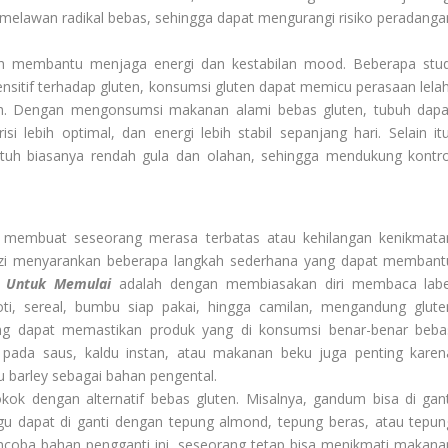
 melawan radikal bebas, sehingga dapat mengurangi risiko peradanga
ah membantu menjaga energi dan kestabilan mood. Beberapa stud
sitif terhadap gluten, konsumsi gluten dapat memicu perasaan lelah
ah. Dengan mengonsumsi makanan alami bebas gluten, tubuh dapa
 lebih optimal, dan energi lebih stabil sepanjang hari. Selain itu
tuh biasanya rendah gula dan olahan, sehingga mendukung kontro
 membuat seseorang merasa terbatas atau kehilangan kenikmata
gizi menyarankan beberapa langkah sederhana yang dapat membant
 Untuk Memulai
adalah dengan membiasakan diri membaca labe
ti, sereal, bumbu siap pakai, hingga camilan, mengandung glute
ng dapat memastikan produk yang di konsumsi benar-benar beba
n pada saus, kaldu instan, atau makanan beku juga penting karen
barley sebagai bahan pengental.
ok dengan alternatif bebas gluten. Misalnya, gandum bisa di gant
igu dapat di ganti dengan tepung almond, tepung beras, atau tepun
coba bahan pengganti ini, seseorang tetap bisa menikmati makana