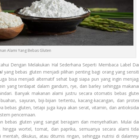
nan Alami Yang Bebas Gluten
tahui Dengan Melakukan Hal Sederhana Seperti Membaca Label Da
i
yang bebas gluten menjadi pilihan penting bagi orang yang sensiti
uga bisa menjadi alternatif sehat bagi siapa pun yang ingin menjag
tein yang terdapat dalam gandum, rye, dan barley sehingga makana
hindari. Banyak makanan alami justru secara otomatis bebas glute
buahan, sayuran, biji-bijian tertentu, kacang-kacangan, dan protei
 bebas gluten, tetapi juga kaya akan serat, vitamin, dan antioksida
stem pencernaan.
 bebas gluten yang sangat beragam dan menyehatkan. Mulai dar
i, hingga wortel, tomat, dan paprika, semuanya secara alami tida
 mentah, dikukus, atau ditumis ringan, sehingga nutrisi di dalamny