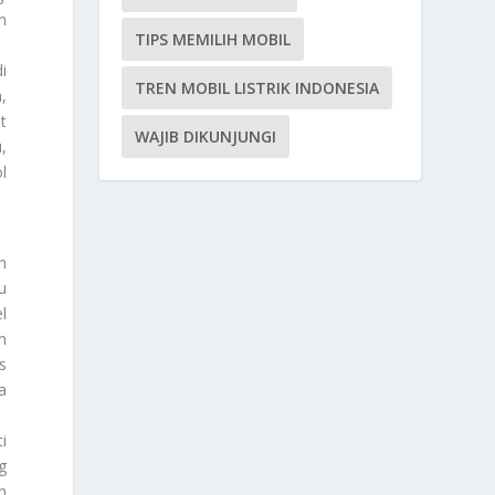
n
TIPS MEMILIH MOBIL
i
TREN MOBIL LISTRIK INDONESIA
,
t
WAJIB DIKUNJUNGI
,
l
n
u
l
n
s
a
i
g
n