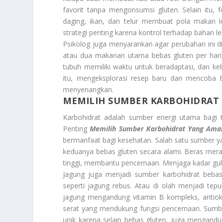
favorit tanpa mengonsumsi gluten. Selain itu,
daging, ikan, dan telur membuat pola makan l
strategi penting karena kontrol terhadap bahan l
Psikolog juga menyarankan agar perubahan ini di
atau dua makanan utama bebas gluten per hari,
tubuh memiliki waktu untuk beradaptasi, dan ke
itu, mengeksplorasi resep baru dan mencoba
menyenangkan.
MEMILIH SUMBER KARBOHIDRAT
Karbohidrat adalah sumber energi utama bagi t
Penting
Memilih Sumber Karbohidrat Yang Ama
bermanfaat bagi kesehatan. Salah satu sumber y
keduanya bebas gluten secara alami. Beras mera
tinggi, membantu pencernaan. Menjaga kadar gula
Jagung juga menjadi sumber karbohidrat bebas
seperti jagung rebus. Atau di olah menjadi tepun
jagung mengandung vitamin B kompleks, antioks
serat yang mendukung fungsi pencernaan. Sumber
unik karena selain bebas gluten, juga mengandu