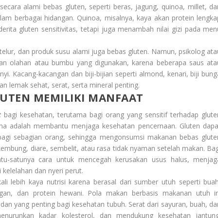
ng secara alami bebas gluten, seperti beras, jagung, quinoa, millet, d
lam berbagai hidangan. Quinoa, misalnya, kaya akan protein lengka
rita gluten sensitivitas, tetapi juga menambah nilai gizi pada men
 telur, dan produk susu alami juga bebas gluten. Namun, psikolog ata
kan olahan atau bumbu yang digunakan, karena beberapa saus ata
 Kacang-kacangan dan biji-bijian seperti almond, kenari, biji bung
n lemak sehat, serat, serta mineral penting.
UTEN MEMILIKI MANFAAT
t
bagi kesehatan, terutama bagi orang yang sensitif terhadap glute
tama adalah membantu menjaga kesehatan pencernaan. Gluten dapa
agi sebagian orang, sehingga mengonsumsi makanan bebas glute
kembung, diare, sembelit, atau rasa tidak nyaman setelah makan. Bag
 satu-satunya cara untuk mencegah kerusakan usus halus, menjag
 kelelahan dan nyeri perut.
ali lebih kaya nutrisi karena berasal dari sumber utuh seperti buah
cangan, dan protein hewani. Pola makan berbasis makanan utuh in
idan yang penting bagi kesehatan tubuh. Serat dari sayuran, buah, da
menurunkan kadar kolesterol, dan mendukung kesehatan jantung