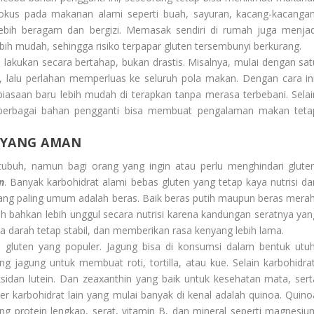
 fokus pada makanan alami seperti buah, sayuran, kacang-kacangan
ebih beragam dan bergizi. Memasak sendiri di rumah juga menjad
ebih mudah, sehingga risiko terpapar gluten tersembunyi berkurang.
 lakukan secara bertahap, bukan drastis. Misalnya, mulai dengan sat
 lalu perlahan memperluas ke seluruh pola makan. Dengan cara ini
biasaan baru lebih mudah di terapkan tanpa merasa terbebani. Selai
 berbagai bahan pengganti bisa membuat pengalaman makan teta
 YANG AMAN
ubuh, namun bagi orang yang ingin atau perlu menghindari gluten
n
. Banyak karbohidrat alami bebas gluten yang tetap kaya nutrisi da
ang paling umum adalah beras. Baik beras putih maupun beras merah
h bahkan lebih unggul secara nutrisi karena kandungan seratnya yan
 darah tetap stabil, dan memberikan rasa kenyang lebih lama.
 gluten yang populer. Jagung bisa di konsumsi dalam bentuk utuh
g jagung untuk membuat roti, tortilla, atau kue. Selain karbohidrat
idan lutein. Dan zeaxanthin yang baik untuk kesehatan mata, sert
 karbohidrat lain yang mulai banyak di kenal adalah quinoa. Quino
ng protein lengkap, serat, vitamin B, dan mineral seperti magnesiu