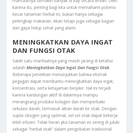
manfaatnya semakin banyak di kaji secara ilmiah. Oleh
karena itu, penting bagi kita untuk memahami potensi
besar tanaman herbal ini, bukan hanya sebagai
pelengkap makanan. Akan tetapi juga sebagai bagian
dari gaya hidup sehat yang alami.
MENINGKATKAN DAYA INGAT
DAN FUNGSI OTAK
Salah satu manfaatnya yang masih jarang di ketahui
adalah
Meningkatkan Daya Ingat Dan Fungsi Otak
.
Beberapa penelitian menunjukkan bahwa ekstrak
pegagan dapat membantu meningkatkan daya ingat,
konsentrasi, serta ketajaman berpikir. Hal ini terjadi
karena kandungan aktif di dalamnya mampu
merangsang produksi kolagen dan memperbaiki
sirkulasi darah, termasuk aliran darah ke otak. Dengan
suplai oksigen yang optimal, sel-sel otak dapat bekerja
lebih efisien. Tidak heran jika tanaman ini sering di juluki
sebagai “herbal otak” dalam pengobatan tradisional.