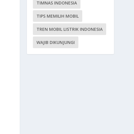
TIMNAS INDONESIA
TIPS MEMILIH MOBIL
TREN MOBIL LISTRIK INDONESIA
WAJIB DIKUNJUNGI