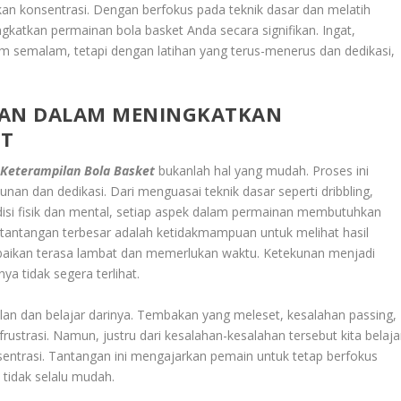
n konsentrasi. Dengan berfokus pada teknik dasar dan melatih
gkatkan permainan bola basket Anda secara signifikan. Ingat,
am semalam, tetapi dengan latihan yang terus-menerus dan dedikasi,
AN DALAM MENINGKATKAN
ET
Keterampilan Bola Basket
bukanlah hal yang mudah. Proses ini
n dan dedikasi. Dari menguasai teknik dasar seperti dribbling,
disi fisik dan mental, setiap aspek dalam permainan membutuhkan
u tantangan terbesar adalah ketidakmampuan untuk melihat hasil
perbaikan terasa lambat dan memerlukan waktu. Ketekunan menjadi
a tidak segera terlihat.
n dan belajar darinya. Tembakan yang meleset, kesalahan passing,
ustrasi. Namun, justru dari kesalahan-kesalahan tersebut kita belaja
entrasi. Tantangan ini mengajarkan pemain untuk tetap berfokus
tidak selalu mudah.