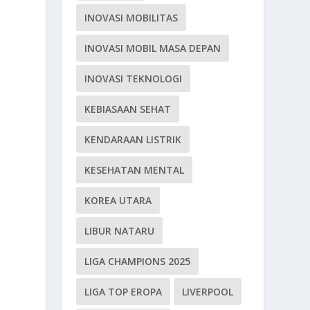
INOVASI MOBILITAS
INOVASI MOBIL MASA DEPAN
INOVASI TEKNOLOGI
KEBIASAAN SEHAT
KENDARAAN LISTRIK
KESEHATAN MENTAL
KOREA UTARA
LIBUR NATARU
LIGA CHAMPIONS 2025
LIGA TOP EROPA
LIVERPOOL