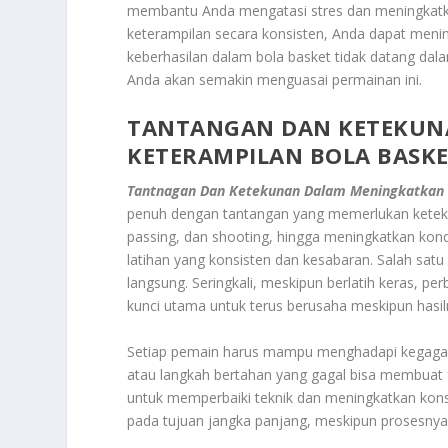
membantu Anda mengatasi stres dan meningkatka
keterampilan secara konsisten, Anda dapat menin
keberhasilan dalam bola basket tidak datang dal
Anda akan semakin menguasai permainan ini.
TANTANGAN DAN KETEKUN
KETERAMPILAN BOLA BASK
Tantnagan Dan Ketekunan Dalam Meningkatkan 
penuh dengan tantangan yang memerlukan ketekuna
passing, dan shooting, hingga meningkatkan kon
latihan yang konsisten dan kesabaran. Salah sat
langsung. Seringkali, meskipun berlatih keras, 
kunci utama untuk terus berusaha meskipun hasilny
Setiap pemain harus mampu menghadapi kegagala
atau langkah bertahan yang gagal bisa membuat fr
untuk memperbaiki teknik dan meningkatkan kons
pada tujuan jangka panjang, meskipun prosesnya 