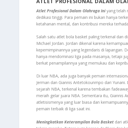
ATLET PROFESIONAL DALAM OLA
Atlet Profesional Dalam Olahraga Ini
yang telah 
dedikasi tinggi. Para pemain ini bukan hanya ter
ketahanan mental, dan kontribusi mereka terhada
Salah satu atlet bola basket paling terkenal dan
Michael Jordan. Jordan dikenal karena kemampua
kepemimpinannya yang legendaris di lapangan. D
hanya mendominasi liga pada masanya, tetapi jug
berkat penampilannya yang memukau dan kepriba
Di luar NBA, ada juga banyak pemain internasional
Jerman dan Giannis Antetokounmpo dari Yunani. D
sejarah NBA, terkenal karena tembakan fadeaw
meraih gelar juara NBA. Sementara itu, Giannis A
atletisismenya yang luar biasa dan kemampuanny
pemain terbaik di liga saat ini.
Meningkatkan Keterampilan Bola Basket
dari at