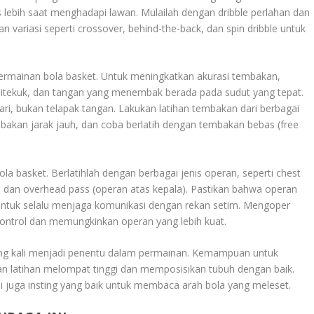
as lebih saat menghadapi lawan. Mulailah dengan dribble perlahan dan
n variasi seperti crossover, behind-the-back, dan spin dribble untuk
permainan bola basket. Untuk meningkatkan akurasi tembakan,
t ditekuk, dan tangan yang menembak berada pada sudut yang tepat.
ari, bukan telapak tangan. Lakukan latihan tembakan dari berbagai
mbakan jarak jauh, dan coba berlatih dengan tembakan bebas (free
la basket. Berlatihlah dengan berbagai jenis operan, seperti chest
, dan overhead pass (operan atas kepala). Pastikan bahwa operan
 untuk selalu menjaga komunikasi dengan rekan setim. Mengoper
ontrol dan memungkinkan operan yang lebih kuat.
ering kali menjadi penentu dalam permainan. Kemampuan untuk
n latihan melompat tinggi dan memposisikan tubuh dengan baik.
pi juga insting yang baik untuk membaca arah bola yang meleset.