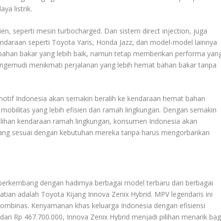
a listrik.
ien, seperti mesin turbocharged. Dan sistem direct injection, juga
endaraan seperti Toyota Yaris, Honda Jazz, dan model-model lainnya
i bahan bakar yang lebih baik, namun tetap memberikan performa yan
pengemudi menikmati perjalanan yang lebih hemat bahan bakar tanpa
motif Indonesia akan semakin beralih ke kendaraan hemat bahan
mobilitas yang lebih efisien dan ramah lingkungan. Dengan semakin
ilihan kendaraan ramah lingkungan, konsumen Indonesia akan
 yang sesuai dengan kebutuhan mereka tanpa harus mengorbankan
berkembang dengan hadirnya berbagai model terbaru dari berbagai
tian adalah Toyota Kijang Innova Zenix Hybrid. MPV legendaris ini
kombinas. Kenyamanan khas keluarga Indonesia dengan efisiensi
dari Rp 467.700.000, Innova Zenix Hybrid menjadi pilihan menarik bag