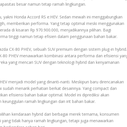
pasitas besar namun tetap ramah lingkungan.
aru, yakni Honda Accord RS e:HEV. Sedan mewah ini menggabungkan
ggih, memberikan performa. Yang tetap optimal meski menggunakan
berada di kisaran Rp 970.900.000, menjadikannya pilihan. Bagi
ma tinggi namun tetap efisien dalam penggunaan bahan bakar.
da CX-80 PHEV, sebuah SUV premium dengan sistem plug-in hybrid
X-80 PHEV menawarkan kombinasi antara performa dan efisiensi yan
mereka yang mencari SUV dengan teknologi hybrid dan kenyamanan
HEV menjadi model yang dinanti-nanti. Meskipun baru direncanakan
ini sudah menarik perhatian berkat desainnya. Yang compact dan
n efisiensi bahan bakar optimal. Model ini diprediksi akan
keunggulan ramah lingkungan dan irit bahan bakar.
lihan kendaraan hybrid dari berbagai merek ternama, konsumen
i yang tidak hanya ramah lingkungan, tetapi juga menawarkan