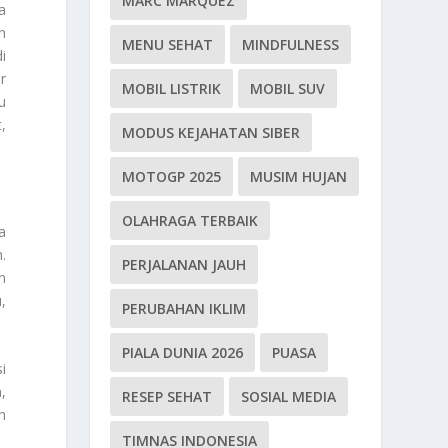
MARC MARQUEZ
a
h
MENU SEHAT
MINDFULNESS
i
r
MOBIL LISTRIK
MOBIL SUV
u
,
MODUS KEJAHATAN SIBER
MOTOGP 2025
MUSIM HUJAN
OLAHRAGA TERBAIK
a
.
PERJALANAN JAUH
n
,
PERUBAHAN IKLIM
PIALA DUNIA 2026
PUASA
i
,
RESEP SEHAT
SOSIAL MEDIA
h
TIMNAS INDONESIA