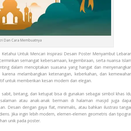
Fitri Dan Cara Membuatnya
Ketahui Untuk Mencari Inspirasi Desain Poster Menyambut Lebaran
erminkan semangat kebersamaan, kegembiraan, serta nuansa Islam
enting dalam menciptakan suasana yang hangat dan menyenangkan
an karena melambangkan ketenangan, keberkahan, dan kemewahan
natif untuk memberikan kesan modern dan elegan.
n sabit, bintang, dan ketupat bisa di gunakan sebagai simbol khas Idu
lam-salaman atau anak-anak bermain di halaman masjid juga dapa
 Desain dengan gaya flat, minimalis, atau bahkan ilustrasi tanga
iens. Jika ingin lebih modern, elemen-elemen geometris dan tipograf
han unik pada poster.