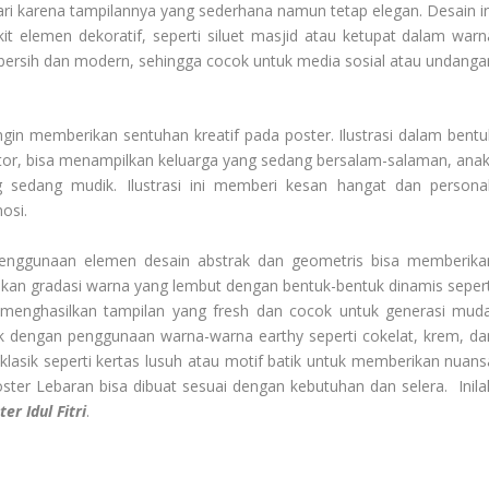
ari karena tampilannya yang sederhana namun tetap elegan. Desain in
t elemen dekoratif, seperti siluet masjid atau ketupat dalam warn
 bersih dan modern, sehingga cocok untuk media sosial atau undanga
 ingin memberikan sentuhan kreatif pada poster. Ilustrasi dalam bentu
tor, bisa menampilkan keluarga yang sedang bersalam-salaman, anak
 sedang mudik. Ilustrasi ini memberi kesan hangat dan personal
osi.
enggunaan elemen desain abstrak dan geometris bisa memberika
dukan gradasi warna yang lembut dengan bentuk-bentuk dinamis sepert
i menghasilkan tampilan yang fresh dan cocok untuk generasi muda
ik dengan penggunaan warna-warna earthy seperti cokelat, krem, da
 klasik seperti kertas lusuh atau motif batik untuk memberikan nuans
oster Lebaran bisa dibuat sesuai dengan kebutuhan dan selera. Inila
ter Idul Fitri
.