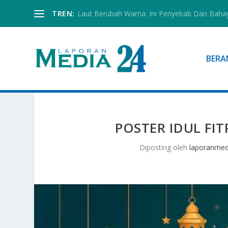
TREN:
Laut Berubah Warna: Ini Penyebab Dan Baha
BERA
POSTER IDUL FI
Diposting oleh
laporanmed