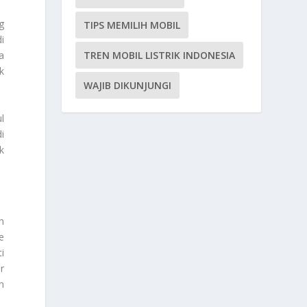
g
TIPS MEMILIH MOBIL
i
TREN MOBIL LISTRIK INDONESIA
a
k
WAJIB DIKUNJUNGI
l
i
k
n
e
i
r
n