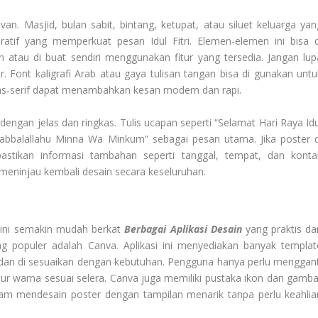
an. Masjid, bulan sabit, bintang, ketupat, atau siluet keluarga yan
tif yang memperkuat pesan Idul Fitri. Elemen-elemen ini bisa d
 atau di buat sendiri menggunakan fitur yang tersedia. Jangan lup
. Font kaligrafi Arab atau gaya tulisan tangan bisa di gunakan untu
ns-serif dapat menambahkan kesan modern dan rapi.
ngan jelas dan ringkas. Tulis ucapan seperti “Selamat Hari Raya Idu
aqabbalallahu Minna Wa Minkum” sebagai pesan utama. Jika poster d
stikan informasi tambahan seperti tanggal, tempat, dan konta
 meninjau kembali desain secara keseluruhan.
kini semakin mudah berkat
Berbagai Aplikasi Desain
yang praktis da
ng populer adalah Canva. Aplikasi ini menyediakan banyak templat
n dan di sesuaikan dengan kebutuhan. Pengguna hanya perlu menggant
r warna sesuai selera. Canva juga memiliki pustaka ikon dan gamba
m mendesain poster dengan tampilan menarik tanpa perlu keahlia