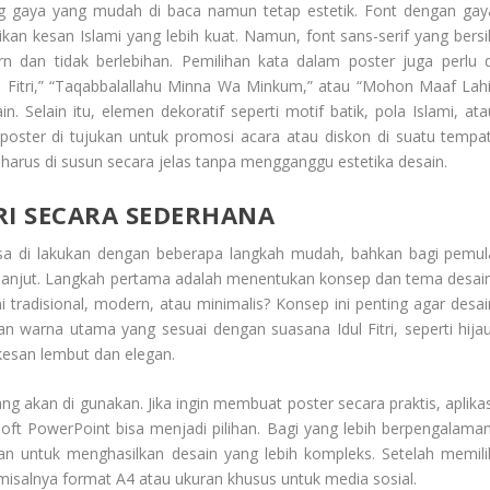
g gaya yang mudah di baca namun tetap estetik. Font dengan gay
ikan kesan Islami yang lebih kuat. Namun, font sans-serif yang bersi
rn dan tidak berlebihan. Pemilihan kata dalam poster juga perlu d
ul Fitri,” “Taqabbalallahu Minna Wa Minkum,” atau “Mohon Maaf Lahi
. Selain itu, elemen dekoratif seperti motif batik, pola Islami, ata
 poster di tujukan untuk promosi acara atau diskon di suatu tempat
a harus di susun secara jelas tanpa mengganggu estetika desain.
RI SECARA SEDERHANA
sa di lakukan dengan beberapa langkah mudah, bahkan bagi pemul
at lanjut. Langkah pertama adalah menentukan konsep dan tema desain
tradisional, modern, atau minimalis? Konsep ini penting agar desai
an warna utama yang sesuai dengan suasana Idul Fitri, seperti hijau
kesan lembut dan elegan.
ng akan di gunakan. Jika ingin membuat poster secara praktis, aplikas
oft PowerPoint bisa menjadi pilihan. Bagi yang lebih berpengalaman
kan untuk menghasilkan desain yang lebih kompleks. Setelah memili
 misalnya format A4 atau ukuran khusus untuk media sosial.