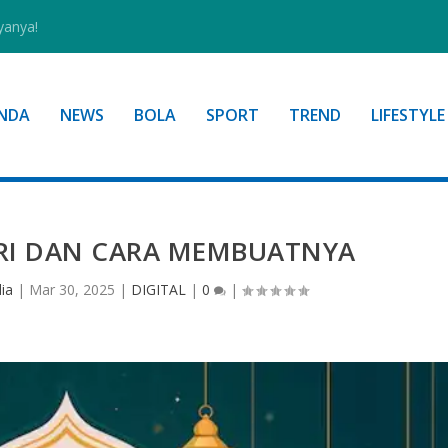
yanya!
NDA
NEWS
BOLA
SPORT
TREND
LIFESTYLE
TRI DAN CARA MEMBUATNYA
ia
|
Mar 30, 2025
|
DIGITAL
|
0
|