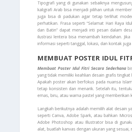
Tipografi yang di gunakan sebaiknya mengusun
kaligrafi Arab bisa menjadi pilihan untuk member
juga bisa di padukan agar tetap terlihat mode
perhatikan. Frasa seperti “Selamat Hari Raya Id
dan Batin” dapat menjadi inti pesan dalam desain
ilustrasi lentera bisa menambah keindahan. Jika
informasi seperti tanggal, lokasi, dan kontak jug
MEMBUAT POSTER IDUL FIT
Membuat Poster Idul Fitri Secara Sederhana
bi
yang tidak memiliki keahlian desain grafis tingk
Apakah poster akan berfokus pada nuansa Islami 
tetap konsisten dan menarik. Setelah itu, tentuk
emas, biru, atau warna pastel yang memberikan 
Langkah berikutnya adalah memilih alat desain ya
seperti Canva, Adobe Spark, atau bahkan Micros
Adobe Photoshop atau Illustrator bisa di guna
alat, buatlah kanvas dengan ukuran yang sesuai,