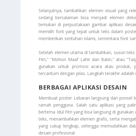
Selanjutnya, tambahkan elemen visual yang relev
sedang bersalaman bisa menjadi elemen dekora
temukan di perpustakaan gambar aplikasi desain
memilih font yang tepat untuk teks dalam poster
memberikan sentuhan Islami, sementara font sa
Setelah elemen utama di tambahkan, susun teks de
Fitri,” “Mohon Maaf Lahir dan Batin,” atau “T
gunakan untuk promosi acara atau produk, pa
tercantum dengan jelas. Langkah terakhir adalah
BERBAGAI APLIKASI DESAIN
Membuat poster Lebaran langsung dari ponsel 
ramah pengguna. Salah satu aplikasi yang pali
bertema Idul Fitri yang bisa langsung di gunaka
teks, menambahkan elemen grafis, serta mengatu
yang cukup lengkap, sehingga memudahkan dala
desain profesional.