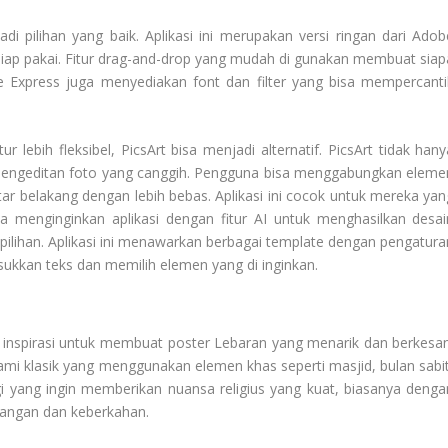
di pilihan yang baik. Aplikasi ini merupakan versi ringan dari Adob
ap pakai. Fitur drag-and-drop yang mudah di gunakan membuat siap
 Express juga menyediakan font dan filter yang bisa mempercanti
 lebih fleksibel, PicsArt bisa menjadi alternatif. PicsArt tidak hany
at pengeditan foto yang canggih. Pengguna bisa menggabungkan eleme
r belakang dengan lebih bebas. Aplikasi ini cocok untuk mereka yan
ika menginginkan aplikasi dengan fitur AI untuk menghasilkan desai
pilihan. Aplikasi ini menawarkan berbagai template dengan pengatura
kkan teks dan memilih elemen yang di inginkan.
n inspirasi untuk membuat poster Lebaran yang menarik dan berkesan
ami klasik yang menggunakan elemen khas seperti masjid, bulan sabit
agi yang ingin memberikan nuansa religius yang kuat, biasanya denga
nangan dan keberkahan.