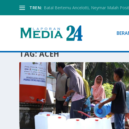
TREN:
Batal Bertemu Ancelotti, Neymar Malah Posi
BERA
TAG:
ACEH