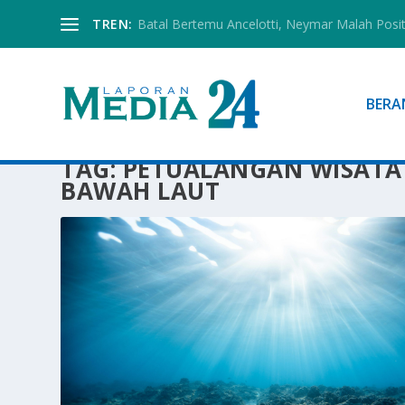
TREN:
Batal Bertemu Ancelotti, Neymar Malah Posi
BERA
TAG:
PETUALANGAN WISATA 
BAWAH LAUT