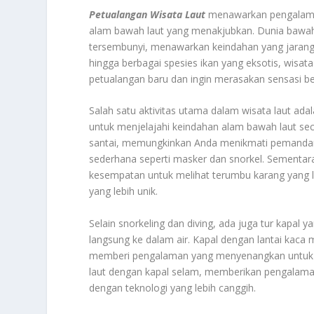
Petualangan Wisata Laut
menawarkan pengalaman
alam bawah laut yang menakjubkan. Dunia bawah
tersembunyi, menawarkan keindahan yang jarang
hingga berbagai spesies ikan yang eksotis, wisat
petualangan baru dan ingin merasakan sensasi b
Salah satu aktivitas utama dalam wisata laut ad
untuk menjelajahi keindahan alam bawah laut seca
santai, memungkinkan Anda menikmati pemandang
sederhana seperti masker dan snorkel. Sementar
kesempatan untuk melihat terumbu karang yang le
yang lebih unik.
Selain snorkeling dan diving, ada juga tur kapa
langsung ke dalam air. Kapal dengan lantai kac
memberi pengalaman yang menyenangkan untuk 
laut dengan kapal selam, memberikan pengalaman
dengan teknologi yang lebih canggih.