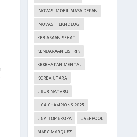
INOVASI MOBIL MASA DEPAN
INOVASI TEKNOLOGI
KEBIASAAN SEHAT
KENDARAAN LISTRIK
KESEHATAN MENTAL
i
t
KOREA UTARA
LIBUR NATARU
n
LIGA CHAMPIONS 2025
LIGA TOP EROPA
LIVERPOOL
MARC MARQUEZ