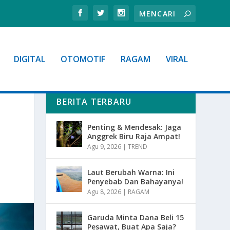
DIGITAL
OTOMOTIF
RAGAM
VIRAL
BERITA TERBARU
Penting & Mendesak: Jaga
Anggrek Biru Raja Ampat!
Agu 9, 2026
|
TREND
Laut Berubah Warna: Ini
Penyebab Dan Bahayanya!
Agu 8, 2026
|
RAGAM
Garuda Minta Dana Beli 15
Pesawat, Buat Apa Saja?