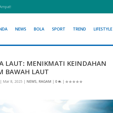
 Ampat!
NDA
NEWS
BOLA
SPORT
TREND
LIFESTYLE
A LAUT: MENIKMATI KEINDAHAN
M BAWAH LAUT
|
Mar 8, 2025
|
NEWS
,
RAGAM
|
0
|