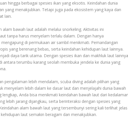
auan hingga berbagai spesies ikan yang eksotis. Keindahan dunia
an yang menakjubkan. Tetapi juga pada ekosistem yang kaya dan
t lain.
alam bawah laut adalah melalui snorkeling. Aktivitas ini
aut tanpa harus menyelam terlalu dalam. Dengan hanya
sa mengapung di permukaan air sambil menikmati. Pemandangan
opis yang berenang bebas, serta keindahan kehidupan laut lainnya.
adi daya tarik utama. Dengan spesies ikan dan makhluk laut lainny
ng di antara terumbu karang seolah membuka jendela ke dunia yang
ona.
an pengalaman lebih mendalam, scuba diving adalah pilihan yang
k menyelam lebih dalam ke dasar laut dan menjelajahi dunia bawah
ng lengkap, Anda bisa menikmati keindahan bawah laut dari kedalama
g lebih jarang dijangkau, serta berinteraksi dengan spesies yang
. Keindahan alam bawah laut yang tersembunyi sering kali terlihat jelas
na kehidupan laut semakin beragam dan menakjubkan.