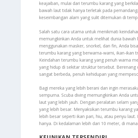
keajaiban, mulai dari terumbu karang yang berkil
bawah laut tidak hanya terletak pada pemandang
keseimbangan alam yang sulit ditemukan di tempa
Salah satu cara utama untuk menikmati keindahan 
memungkinkan Anda untuk melihat dunia bawah l
menggunakan masker, snorkel, dan fin, Anda bi
terumbu karang yang berwarna-warni, ikan-ikan tr
Keindahan terumbu karang yang penuh warna menj
yang hidup di sekitar struktur tersebut. Berena
sangat berbeda, penuh kehidupan yang mempes
Bagi mereka yang lebih berani dan ingin merasak
sempurna. Scuba diving memungkinkan Anda untu
laut yang lebih jauh. Dengan peralatan selam ya
yang lebih besar. Menyaksikan terumbu karang yan
lebih besar seperti ikan pari, hiu, atau penyu laut
hanya. Di kedalaman lebih dari 10 meter, di ma
KEUNIKAN TERSENDIRI