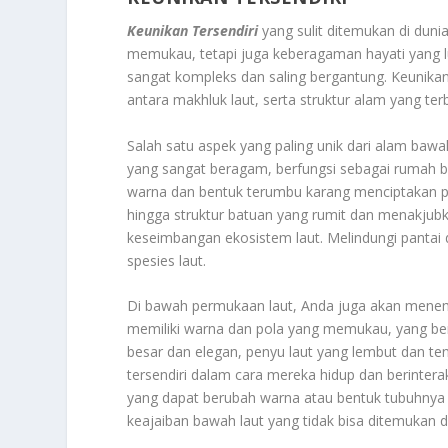
Keunikan Tersendiri
yang sulit ditemukan di dun
memukau, tetapi juga keberagaman hayati yang l
sangat kompleks dan saling bergantung. Keunikan
antara makhluk laut, serta struktur alam yang te
Salah satu aspek yang paling unik dari alam ba
yang sangat beragam, berfungsi sebagai rumah ba
warna dan bentuk terumbu karang menciptakan p
hingga struktur batuan yang rumit dan menakjub
keseimbangan ekosistem laut. Melindungi pantai 
spesies laut.
Di bawah permukaan laut, Anda juga akan menemu
memiliki warna dan pola yang memukau, yang ber
besar dan elegan, penyu laut yang lembut dan t
tersendiri dalam cara mereka hidup dan berintera
yang dapat berubah warna atau bentuk tubuhnya
keajaiban bawah laut yang tidak bisa ditemukan di