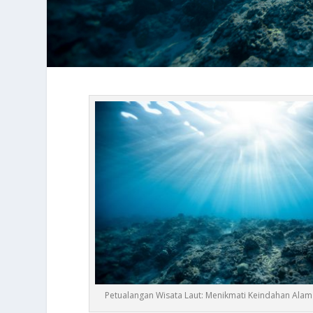
Petualangan Wisata Laut: Menikmati Keindahan Alam