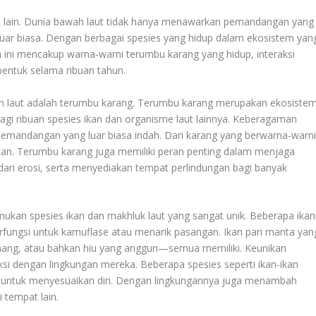
ia lain. Dunia bawah laut tidak hanya menawarkan pemandangan yang
uar biasa. Dengan berbagai spesies yang hidup dalam ekosistem yan
 ini mencakup warna-warni terumbu karang yang hidup, interaksi
rbentuk selama ribuan tahun.
wah laut adalah terumbu karang. Terumbu karang merupakan ekosiste
gi ribuan spesies ikan dan organisme laut lainnya. Keberagaman
emandangan yang luar biasa indah. Dari karang yang berwarna-warn
kan. Terumbu karang juga memiliki peran penting dalam menjaga
dari erosi, serta menyediakan tempat perlindungan bagi banyak
kan spesies ikan dan makhluk laut yang sangat unik. Beberapa ikan
fungsi untuk kamuflase atau menarik pasangan. Ikan pari manta yan
enang, atau bahkan hiu yang anggun—semua memiliki. Keunikan
ksi dengan lingkungan mereka. Beberapa spesies seperti ikan-ikan
 untuk menyesuaikan diri. Dengan lingkungannya juga menambah
 tempat lain.