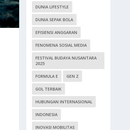
DUNIA LIFESTYLE
DUNIA SEPAK BOLA
EFISIENSI ANGGARAN
FENOMENA SOSIAL MEDIA
FESTIVAL BUDAYA NUSANTARA
2025
FORMULA E
GEN Z
GOL TERBAIK
HUBUNGAN INTERNASIONAL
INDONESIA
INOVASI MOBILITAS