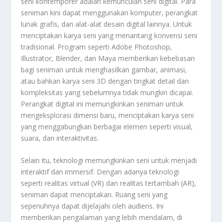
seni kontemporer adalah kemunculan seni digital. Para
seniman kini dapat menggunakan komputer, perangkat
lunak grafis, dan alat-alat desain digital lainnya. Untuk
menciptakan karya seni yang menantang konvensi seni
tradisional. Program seperti Adobe Photoshop,
Illustrator, Blender, dan Maya memberikan kebebasan
bagi seniman untuk menghasilkan gambar, animasi,
atau bahkan karya seni 3D dengan tingkat detail dan
kompleksitas yang sebelumnya tidak mungkin dicapai.
Perangkat digital ini memungkinkan seniman untuk
mengeksplorasi dimensi baru, menciptakan karya seni
yang menggabungkan berbagai elemen seperti visual,
suara, dan interaktivitas.
Selain itu, teknologi memungkinkan seni untuk menjadi
interaktif dan immersif. Dengan adanya teknologi
seperti realitas virtual (VR) dan realitas tertambah (AR),
seniman dapat menciptakan. Ruang seni yang
sepenuhnya dapat dijelajahi oleh audiens. Ini
memberikan pengalaman yang lebih mendalam, di