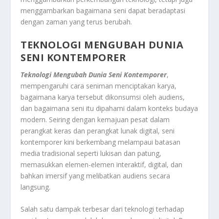
menggambarkan bagaimana seni dapat beradaptasi
dengan zaman yang terus berubah.
TEKNOLOGI MENGUBAH DUNIA
SENI KONTEMPORER
Teknologi Mengubah Dunia Seni Kontemporer
,
mempengaruhi cara seniman menciptakan karya,
bagaimana karya tersebut dikonsumsi oleh audiens,
dan bagaimana seni itu dipahami dalam konteks budaya
modern. Seiring dengan kemajuan pesat dalam
perangkat keras dan perangkat lunak digital, seni
kontemporer kini berkembang melampaui batasan
media tradisional seperti lukisan dan patung,
memasukkan elemen-elemen interaktif, digital, dan
bahkan imersif yang melibatkan audiens secara
langsung.
Salah satu dampak terbesar dari teknologi terhadap