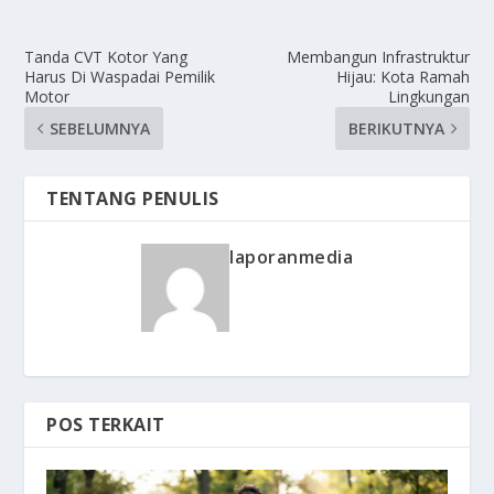
Tanda CVT Kotor Yang
Membangun Infrastruktur
Harus Di Waspadai Pemilik
Hijau: Kota Ramah
Motor
Lingkungan
SEBELUMNYA
BERIKUTNYA
TENTANG PENULIS
laporanmedia
POS TERKAIT