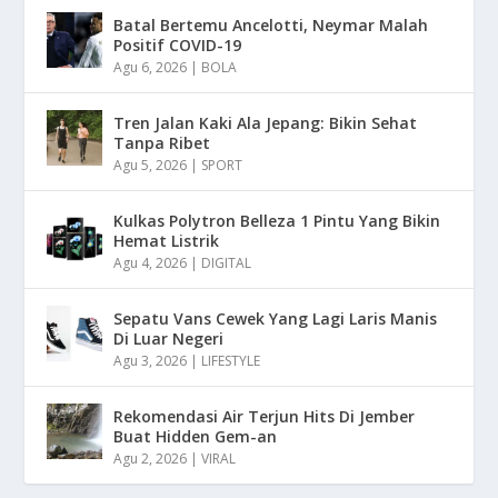
Batal Bertemu Ancelotti, Neymar Malah
Positif COVID-19
Agu 6, 2026
|
BOLA
Tren Jalan Kaki Ala Jepang: Bikin Sehat
Tanpa Ribet
Agu 5, 2026
|
SPORT
Kulkas Polytron Belleza 1 Pintu Yang Bikin
Hemat Listrik
Agu 4, 2026
|
DIGITAL
Sepatu Vans Cewek Yang Lagi Laris Manis
Di Luar Negeri
Agu 3, 2026
|
LIFESTYLE
Rekomendasi Air Terjun Hits Di Jember
Buat Hidden Gem-an
Agu 2, 2026
|
VIRAL