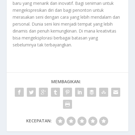
baru yang menarik dan inovatif. Bagi seniman untuk
mengekspresikan diri dan bagi penonton untuk
merasakan seni dengan cara yang lebih mendalam dan
personal. Dunia seni kini menjadi tempat yang lebih
dinamis dan penuh kemungkinan. Di mana kreativitas
bisa mengeksplorasi berbagai batasan yang
sebelumnya tak terbayangkan.
MEMBAGIKAN:
KECEPATAN: