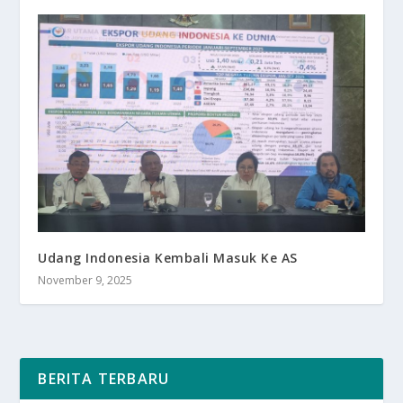
Udang Indonesia Kembali Masuk Ke AS
November 9, 2025
BERITA TERBARU