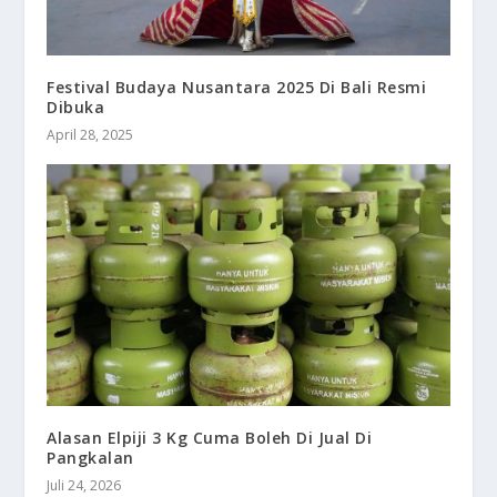
Festival Budaya Nusantara 2025 Di Bali Resmi
Dibuka
April 28, 2025
Alasan Elpiji 3 Kg Cuma Boleh Di Jual Di
Pangkalan
Juli 24, 2026