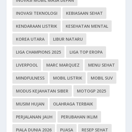
INOVASI MOBIL MASA DEPAN
INOVASI TEKNOLOGI
KEBIASAAN SEHAT
KENDARAAN LISTRIK
KESEHATAN MENTAL
KOREA UTARA
LIBUR NATARU
LIGA CHAMPIONS 2025
LIGA TOP EROPA
LIVERPOOL
MARC MARQUEZ
MENU SEHAT
MINDFULNESS
MOBIL LISTRIK
MOBIL SUV
MODUS KEJAHATAN SIBER
MOTOGP 2025
MUSIM HUJAN
OLAHRAGA TERBAIK
PERJALANAN JAUH
PERUBAHAN IKLIM
PIALA DUNIA 2026
PUASA
RESEP SEHAT