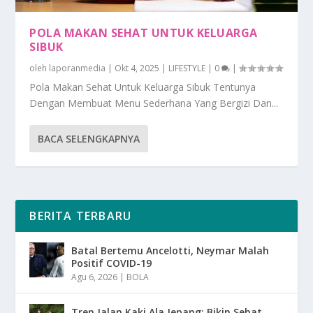
POLA MAKAN SEHAT UNTUK KELUARGA
SIBUK
oleh
laporanmedia
|
Okt 4, 2025
|
LIFESTYLE
|
0
|
Pola Makan Sehat Untuk Keluarga Sibuk Tentunya
Dengan Membuat Menu Sederhana Yang Bergizi Dan...
BACA SELENGKAPNYA
BERITA TERBARU
Batal Bertemu Ancelotti, Neymar Malah
Positif COVID-19
Agu 6, 2026
|
BOLA
Tren Jalan Kaki Ala Jepang: Bikin Sehat