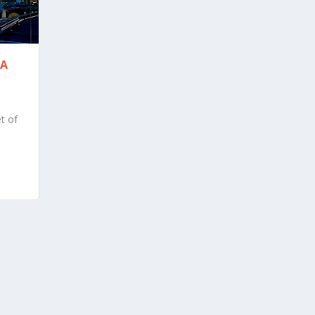
IA
t of