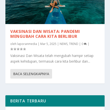
VAKSINASI DAN WISATA: PANDEMI
MENGUBAH CARA KITA BERLIBUR
oleh
laporanmedia
|
Mar 5, 2025
|
NEWS
,
TREND
|
0
|
Vaksinasi Dan Wisata telah mengubah hampir setiap
aspek kehidupan, termasuk cara kita berlibur dan...
BACA SELENGKAPNYA
BERITA TERBARU