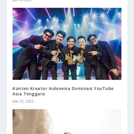
Konten Kreator Indonesia Dominasi YouTube
Asia Tenggara
Mei 25, 2025