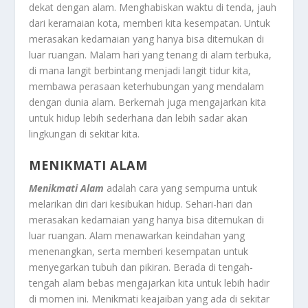
dekat dengan alam. Menghabiskan waktu di tenda, jauh
dari keramaian kota, memberi kita kesempatan. Untuk
merasakan kedamaian yang hanya bisa ditemukan di
luar ruangan. Malam hari yang tenang di alam terbuka,
di mana langit berbintang menjadi langit tidur kita,
membawa perasaan keterhubungan yang mendalam
dengan dunia alam. Berkemah juga mengajarkan kita
untuk hidup lebih sederhana dan lebih sadar akan
lingkungan di sekitar kita.
MENIKMATI ALAM
Menikmati Alam
adalah cara yang sempurna untuk
melarikan diri dari kesibukan hidup. Sehari-hari dan
merasakan kedamaian yang hanya bisa ditemukan di
luar ruangan. Alam menawarkan keindahan yang
menenangkan, serta memberi kesempatan untuk
menyegarkan tubuh dan pikiran. Berada di tengah-
tengah alam bebas mengajarkan kita untuk lebih hadir
di momen ini. Menikmati keajaiban yang ada di sekitar