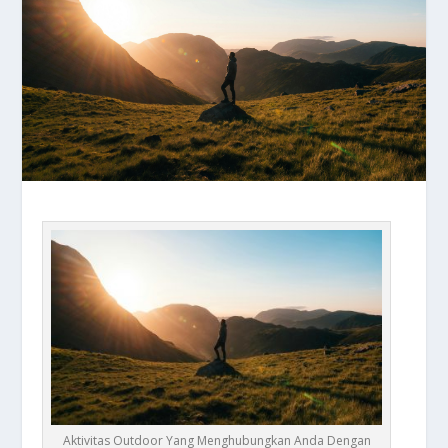
Aktivitas Outdoor Yang Menghubungkan Anda Dengan