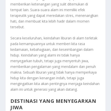
memberikan ketenangan yang sulit ditemukan di
tempat lain. Suara-suara alam ini memiliki efek
terapeutik yang dapat meredakan stres, menenangkan
hati, dan membuat kita lebih hadir dalam momen
tersebut.
Secara keseluruhan, keindahan liburan di alam terletak
pada kemampuannya untuk memberi kita rasa
kedamaian, kebahagiaan, dan keseimbangan dalam
hidup. Keindahan yang alami ini tidak hanya
menyegarkan tubuh, tetapi juga menyentuh jiwa,
memberikan pengalaman yang mendalam dan penuh
makna. Sebuah liburan yang tidak hanya memperkaya
hidup kita dengan kenangan indah, tetapi juga
mengingatkan kita akan pentingnya menjaga keindahan
alam ini untuk generasi yang akan datang.
DESTINASI YANG MENYEGARKAN
JIWA