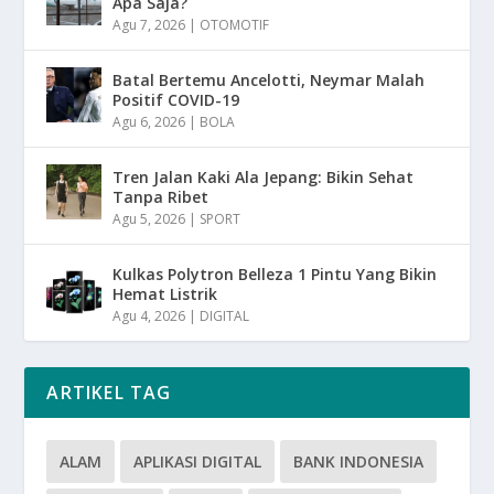
Apa Saja?
Agu 7, 2026
|
OTOMOTIF
Batal Bertemu Ancelotti, Neymar Malah
Positif COVID-19
Agu 6, 2026
|
BOLA
Tren Jalan Kaki Ala Jepang: Bikin Sehat
Tanpa Ribet
Agu 5, 2026
|
SPORT
Kulkas Polytron Belleza 1 Pintu Yang Bikin
Hemat Listrik
Agu 4, 2026
|
DIGITAL
ARTIKEL TAG
ALAM
APLIKASI DIGITAL
BANK INDONESIA