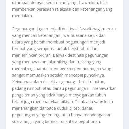
ditambah dengan kedamaian yang ditawarkan, bisa
memberikan perasaan relaksasi dan ketenangan yang
mendalam.
Pegunungan juga menjadi destinasi favorit bagi mereka
yang mencari ketenangan jiwa. Suasana sejuk dan
udara yang bersih membuat pegunungan menjadi
tempat yang sempurna untuk beristirahat dan
menjernihkan pikiran. Banyak destinasi pegunungan
yang menawarkan jalur hiking dan trekking yang
menantang, namun memberikan pemandangan yang
sangat memuaskan setelah mencapai puncaknya.
Keindahan alam di sekitar gunung—baik itu hutan,
padang rumput, atau danau pegunungan—menawarkan
pengalaman yang tidak hanya menyegarkan tubuh
tetapi juga menenangkan pikiran. Tidak ada yang lebih
menenangkan daripada duduk di tepi danau
pegunungan yang tenang, atau hanya mendengarkan
suara angin yang berdesir di antara pepohonan.