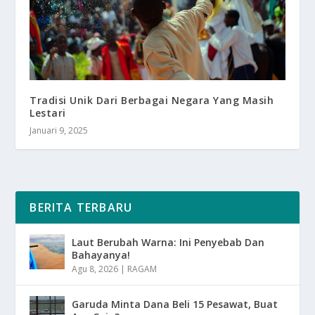
Tradisi Unik Dari Berbagai Negara Yang Masih
Lestari
Januari 9, 2025
BERITA TERBARU
Laut Berubah Warna: Ini Penyebab Dan
Bahayanya!
Agu 8, 2026
|
RAGAM
Garuda Minta Dana Beli 15 Pesawat, Buat