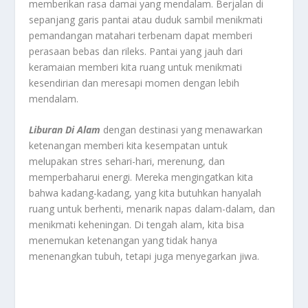
memberikan rasa damai yang mendalam. Berjalan di
sepanjang garis pantai atau duduk sambil menikmati
pemandangan matahari terbenam dapat memberi
perasaan bebas dan rileks. Pantai yang jauh dari
keramaian memberi kita ruang untuk menikmati
kesendirian dan meresapi momen dengan lebih
mendalam.
Liburan Di Alam
dengan destinasi yang menawarkan
ketenangan memberi kita kesempatan untuk
melupakan stres sehari-hari, merenung, dan
memperbaharui energi. Mereka mengingatkan kita
bahwa kadang-kadang, yang kita butuhkan hanyalah
ruang untuk berhenti, menarik napas dalam-dalam, dan
menikmati keheningan. Di tengah alam, kita bisa
menemukan ketenangan yang tidak hanya
menenangkan tubuh, tetapi juga menyegarkan jiwa.