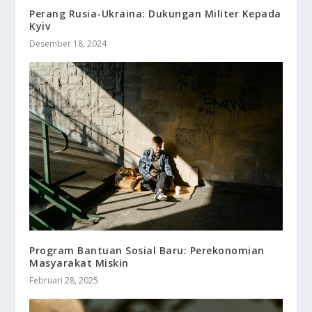
Perang Rusia-Ukraina: Dukungan Militer Kepada
Kyiv
Desember 18, 2024
Program Bantuan Sosial Baru: Perekonomian
Masyarakat Miskin
Februari 28, 2025