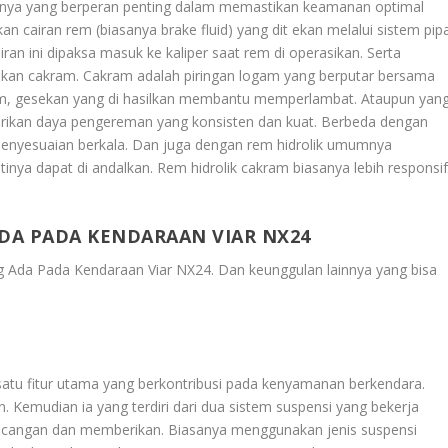
darinya yang berperan penting dalam memastikan keamanan optimal
 cairan rem (biasanya brake fluid) yang dit ekan melalui sistem pip
ran ini dipaksa masuk ke kaliper saat rem di operasikan. Serta
kan cakram. Cakram adalah piringan logam yang berputar bersama
am, gesekan yang di hasilkan membantu memperlambat. Ataupun yan
erikan daya pengereman yang konsisten dan kuat. Berbeda dengan
enyesuaian berkala. Dan juga dengan rem hidrolik umumnya
tinya dapat di andalkan. Rem hidrolik cakram biasanya lebih responsi
ADA PADA KENDARAAN VIAR NX24
ng Ada Pada Kendaraan Viar NX24
. Dan keunggulan lainnya yang bisa
satu fitur utama yang berkontribusi pada kenyamanan berkendara.
 Kemudian ia yang terdiri dari dua sistem suspensi yang bekerja
cangan dan memberikan. Biasanya menggunakan jenis suspensi