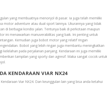
ggulan yang membuatnya menonjol di pasar. Ia juga telah memiliki
a motor adventure atau dual-sport lainnya. Ukurannya yang tidak
an di berbagai kondisi jalan. Tentunya baik di perkotaan maupun
or ini menawarkan manuverabilitas yang baik. Ini penting untuk
intangan. Kemudian juga bobot motor yang relatif ringan
engendalian. Bobot yang lebih ringan juga membantu meningkatkan
gi kelelahan pada perjalanan panjang. Kendaraan ini juga memiliki
emberikan tampilan yang sporty dan agresif. Maka sangat cocok untu
jol.
ADA KENDARAAN VIAR NX24
a Kendaraan Viar NX24
. Dan keunggulan lain yang bisa anda ketahui