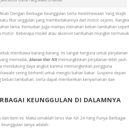
 Jadi Motor Listrik Yang Makin Di Minati
 Minati Dengan Berbagai Keunggulan Serta Keistimewaan Yang Wajib
satu fitur unggulan yang membedakannya dari motor sejenis. Rangk
n tahan lama. Kemudian juga mampu menahan beban tambahan sepert
a motor. Beberapa model atau aksesori tambahan mungkin termasu
untuk membawa barang-barang. Ini sangat berguna untuk perjalanan
r yang memadai,
Alasan Viar NX
memungkinkan perjalanan lebih jauh.
 juga mendukung daya angkut karena memungkinkan pengguna
hawatir sering berhenti untuk mengisi bahan bakar. Suspensi depan
ng beban tambahan. Serta dapat memberikan kenyamanan dan
BERBAGAI KEUNGGULAN DI DALAMNYA
dari item ini. Maka simaklah terus
Viar NX 24 Yang Punya Berbagai
 keunggulan lainya adalah: