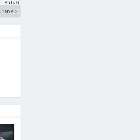
AnTuTu
UTNYA