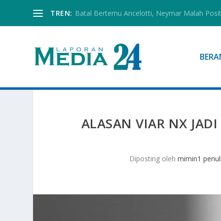
TREN:
Batal Bertemu Ancelotti, Neymar Malah Posi
BERA
ALASAN VIAR NX JADI
Diposting oleh
mimin1 penul