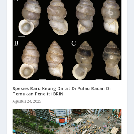
Spesies Baru Keong Darat Di Pulau Bacan Di
Temukan Peneliti BRIN
Agustus 24, 2025