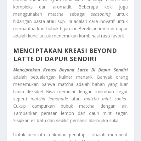
kompleks dan aromatik. Beberapa koki juga
menggunakan matcha sebagai
seasoning
untuk
hidangan pasta atau sup. Ini adalah cara inovatif untuk
memanfaatkan bubuk hijau ini. Bereksperimen di dapur
adalah kunci untuk menemukan kombinasi rasa favorit.
MENCIPTAKAN KREASI BEYOND
LATTE DI DAPUR SENDIRI
Menciptakan Kreasi Beyond Latte Di Dapur Sendiri
adalah petualangan kuliner menarik. Banyak orang
menemukan bahwa matcha adalah bahan yang luar
biasa fleksibel. Bisa memulai dengan minuman segar
seperti
matcha lemonade
atau
matcha mint cooler
.
Cukup campurkan bubuk matcha dengan air.
Tambahkan perasan lemon dan daun mint segar.
Sisipkan es batu dan sedikit pemanis alami jika suka.
Untuk pencinta makanan penutup, cobalah membuat