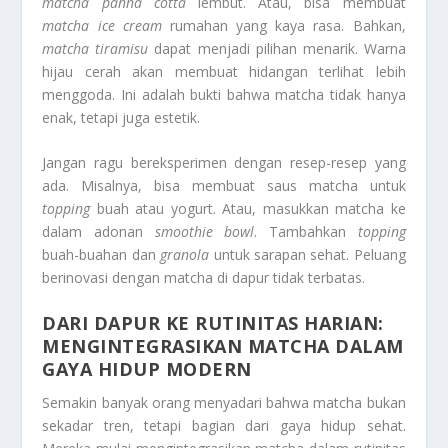
matcha panna cotta
lembut. Atau, bisa membuat
matcha ice cream
rumahan yang kaya rasa. Bahkan,
matcha tiramisu
dapat menjadi pilihan menarik. Warna
hijau cerah akan membuat hidangan terlihat lebih
menggoda. Ini adalah bukti bahwa matcha tidak hanya
enak, tetapi juga estetik.
Jangan ragu bereksperimen dengan resep-resep yang
ada. Misalnya, bisa membuat saus matcha untuk
topping
buah atau yogurt. Atau, masukkan matcha ke
dalam adonan
smoothie bowl
. Tambahkan
topping
buah-buahan dan
granola
untuk sarapan sehat. Peluang
berinovasi dengan matcha di dapur tidak terbatas.
DARI DAPUR KE RUTINITAS HARIAN:
MENGINTEGRASIKAN MATCHA DALAM
GAYA HIDUP MODERN
Semakin banyak orang menyadari bahwa matcha bukan
sekadar tren, tetapi bagian dari gaya hidup sehat.