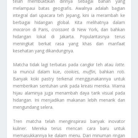
telah membuktikan dirinya sebagai bahan yang
melampaui batas geografis. Awalnya adalah bagian
integral dari upacara teh Jepang, kini ia merambah ke
berbagai hidangan global. Kita melihatnya dalam
macaron
di Paris,
croissant
di New York, dan bahkan
hidangan lokal di Jakarta. Popularitasnya terus
meningkat berkat rasa yang khas dan manfaat
kesehatan yang dikandungnya.
Matcha tidak lagi terbatas pada cangkir teh atau
latte
.
Ia muncul dalam kue,
cookies
,
muffin
, bahkan roti.
Banyak koki pastry terkenal menggunakannya untuk
memberikan sentuhan unik pada kreasi mereka. Warna
hijau alaminya juga menambah daya tarik visual pada
hidangan. Ini menjadikan makanan lebih menarik dan
mengundang selera.
Tren matcha telah menginspirasi banyak inovator
kuliner. Mereka terus mencari cara baru untuk
memasukkannya ke dalam menu. Dari minuman ringan