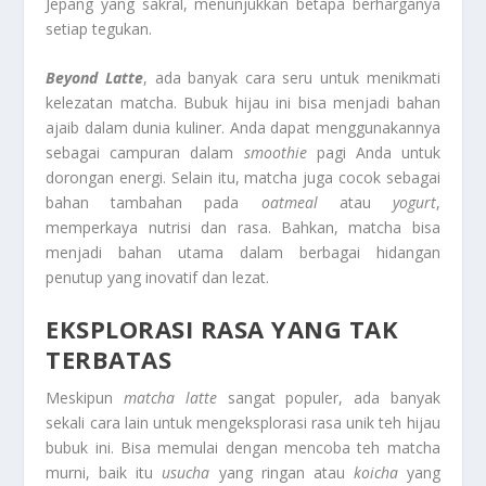
Jepang yang sakral, menunjukkan betapa berharganya
setiap tegukan.
Beyond Latte
, ada banyak cara seru untuk menikmati
kelezatan matcha. Bubuk hijau ini bisa menjadi bahan
ajaib dalam dunia kuliner. Anda dapat menggunakannya
sebagai campuran dalam
smoothie
pagi Anda untuk
dorongan energi. Selain itu, matcha juga cocok sebagai
bahan tambahan pada
oatmeal
atau
yogurt
,
memperkaya nutrisi dan rasa. Bahkan, matcha bisa
menjadi bahan utama dalam berbagai hidangan
penutup yang inovatif dan lezat.
EKSPLORASI RASA YANG TAK
TERBATAS
Meskipun
matcha latte
sangat populer, ada banyak
sekali cara lain untuk mengeksplorasi rasa unik teh hijau
bubuk ini. Bisa memulai dengan mencoba teh matcha
murni, baik itu
usucha
yang ringan atau
koicha
yang