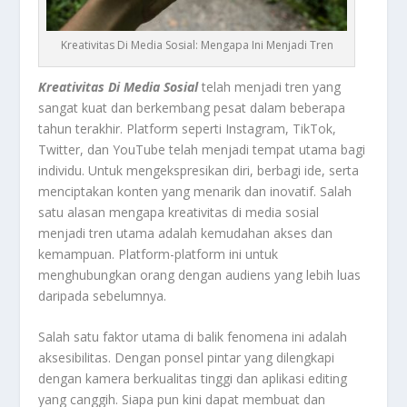
Kreativitas Di Media Sosial: Mengapa Ini Menjadi Tren
Kreativitas Di Media Sosial
telah menjadi tren yang
sangat kuat dan berkembang pesat dalam beberapa
tahun terakhir. Platform seperti Instagram, TikTok,
Twitter, dan YouTube telah menjadi tempat utama bagi
individu. Untuk mengekspresikan diri, berbagi ide, serta
menciptakan konten yang menarik dan inovatif. Salah
satu alasan mengapa kreativitas di media sosial
menjadi tren utama adalah kemudahan akses dan
kemampuan. Platform-platform ini untuk
menghubungkan orang dengan audiens yang lebih luas
daripada sebelumnya.
Salah satu faktor utama di balik fenomena ini adalah
aksesibilitas. Dengan ponsel pintar yang dilengkapi
dengan kamera berkualitas tinggi dan aplikasi editing
yang canggih. Siapa pun kini dapat membuat dan