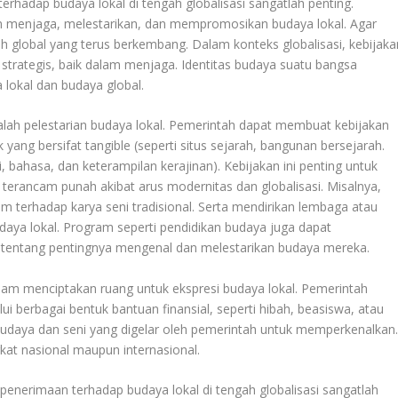
rhadap budaya lokal di tengah globalisasi sangatlah penting.
m menjaga, melestarikan, dan mempromosikan budaya lokal. Agar
 global yang terus berkembang. Dalam konteks globalisasi, kebijaka
trategis, baik dalam menjaga. Identitas budaya suatu bangsa
lokal dan budaya global.
alah pelestarian budaya lokal. Pemerintah dapat membuat kebijakan
yang bersifat tangible (seperti situs sejarah, bangunan bersejarah.
i, bahasa, dan keterampilan kerajinan). Kebijakan ini penting untuk
erancam punah akibat arus modernitas dan globalisasi. Misalnya,
 terhadap karya seni tradisional. Serta mendirikan lembaga atau
a lokal. Program seperti pendidikan budaya juga dapat
 tentang pentingnya mengenal dan melestarikan budaya mereka.
alam menciptakan ruang untuk ekspresi budaya lokal. Pemerintah
 berbagai bentuk bantuan finansial, seperti hibah, beasiswa, atau
 budaya dan seni yang digelar oleh pemerintah untuk memperkenalkan
gkat nasional maupun internasional.
penerimaan terhadap budaya lokal di tengah globalisasi sangatlah