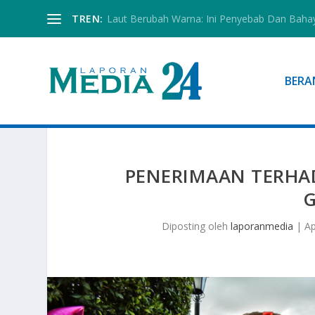
TREN:
Laut Berubah Warna: Ini Penyebab Dan Baha
BERA
PENERIMAAN TERHA
G
Diposting oleh
laporanmedia
|
Ap