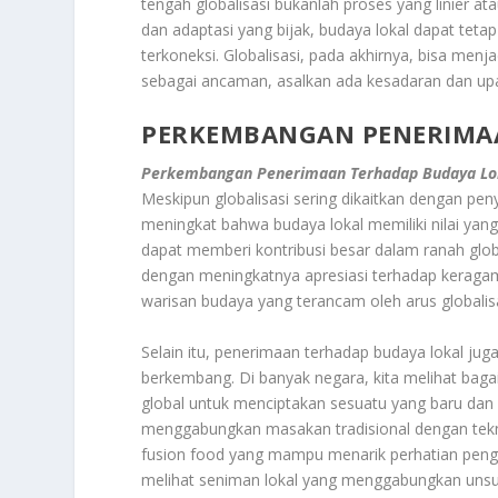
tengah globalisasi bukanlah proses yang linier a
dan adaptasi yang bijak, budaya lokal dapat te
terkoneksi. Globalisasi, pada akhirnya, bisa me
sebagai ancaman, asalkan ada kesadaran dan upa
PERKEMBANGAN PENERIMA
Perkembangan Penerimaan Terhadap Budaya Lo
Meskipun globalisasi sering dikaitkan dengan p
meningkat bahwa budaya lokal memiliki nilai yang
dapat memberi kontribusi besar dalam ranah glob
dengan meningkatnya apresiasi terhadap keragam
warisan budaya yang terancam oleh arus globalisa
Selain itu, penerimaan terhadap budaya lokal ju
berkembang. Di banyak negara, kita melihat bag
global untuk menciptakan sesuatu yang baru dan i
menggabungkan masakan tradisional dengan tek
fusion food yang mampu menarik perhatian penggem
melihat seniman lokal yang menggabungkan unsur