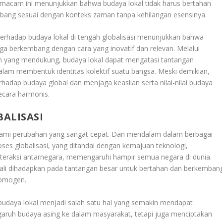
macam ini menunjukkan bahwa budaya lokal tidak harus bertahan
embang sesuai dengan konteks zaman tanpa kehilangan esensinya.
rhadap budaya lokal di tengah globalisasi menunjukkan bahwa
uga berkembang dengan cara yang inovatif dan relevan. Melalui
an yang mendukung, budaya lokal dapat mengatasi tantangan
alam membentuk identitas kolektif suatu bangsa. Meski demikian,
hadap budaya global dan menjaga keaslian serta nilai-nilai budaya
ecara harmonis.
ALISASI
lami perubahan yang sangat cepat. Dan mendalam dalam berbagai
ses globalisasi, yang ditandai dengan kemajuan teknologi,
interaksi antarnegara, memengaruhi hampir semua negara di dunia.
kali dihadapkan pada tantangan besar untuk bertahan dan berkemban
homogen.
 budaya lokal menjadi salah satu hal yang semakin mendapat
garuh budaya asing ke dalam masyarakat, tetapi juga menciptakan