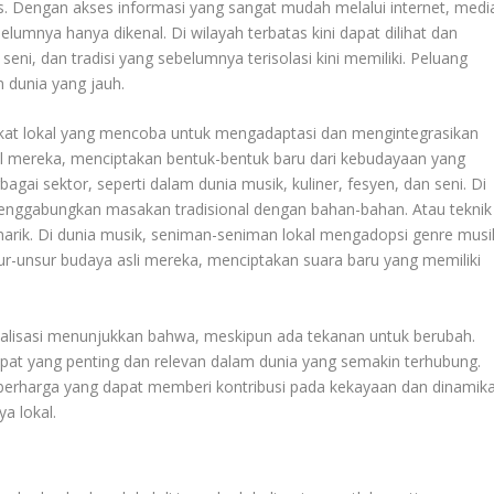
s. Dengan akses informasi yang sangat mudah melalui internet, medi
belumnya hanya dikenal. Di wilayah terbatas kini dapat dilihat dan
 seni, dan tradisi yang sebelumnya terisolasi kini memiliki. Peluang
n dunia yang jauh.
akat lokal yang mencoba untuk mengadaptasi dan mengintegrasikan
l mereka, menciptakan bentuk-bentuk baru dari kebudayaan yang
bagai sektor, seperti dalam dunia musik, kuliner, fesyen, dan seni. Di
 menggabungkan masakan tradisional dengan bahan-bahan. Atau teknik
rik. Di dunia musik, seniman-seniman lokal mengadopsi genre musi
r-unsur budaya asli mereka, menciptakan suara baru yang memiliki
balisasi menunjukkan bahwa, meskipun ada tekanan untuk berubah.
mpat yang penting dan relevan dalam dunia yang semakin terhubung.
erharga yang dapat memberi kontribusi pada kekayaan dan dinamik
a lokal.