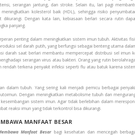
ensi, serangan jantung, dan stroke. Selain itu, lari pagi membant
 meningkatkan kolesterol baik (HDL), sehingga risiko penyumbata
ikurangi. Dengan kata lain, kebiasaan berlari secara rutin dapa
gka panjang.
erperan penting dalam meningkatkan sistem imun tubuh. Aktivitas fisi
produksi sel darah putih, yang berfungsi sebagai benteng utama dala
lasi darah saat berlari membantu mempercepat distribusi sel imun k
enghadapi serangan virus atau bakteri. Orang yang rutin berolahraga
ih rendah terkena penyakit infeksi seperti flu atau batuk karena siste
n dalam tubuh. Yang sering kali menjadi pemicu berbagai penyaki
uan autoimun. Dengan meningkatkan metabolisme tubuh dan mengurang
a keseimbangan sistem imun. Agar tidak berlebihan dalam merespon
at reaksi imun yang tidak terkontrol bisa dikurangi.
EMBAWA MANFAAT BESAR
 Membawa Manfaat Besar
bagi kesehatan dan mencegah berbaga