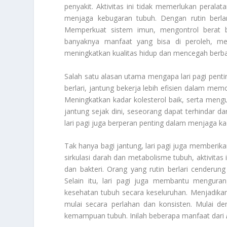
penyakit. Aktivitas ini tidak memerlukan perala
menjaga kebugaran tubuh. Dengan rutin berlar
Memperkuat sistem imun, mengontrol berat 
banyaknya manfaat yang bisa di peroleh, men
meningkatkan kualitas hidup dan mencegah berbag
Salah satu alasan utama mengapa lari pagi pent
berlari, jantung bekerja lebih efisien dalam 
Meningkatkan kadar kolesterol baik, serta meng
jantung sejak dini, seseorang dapat terhindar dar
lari pagi juga berperan penting dalam menjaga 
Tak hanya bagi jantung, lari pagi juga memberi
sirkulasi darah dan metabolisme tubuh, aktivita
dan bakteri. Orang yang rutin berlari cenderung 
Selain itu, lari pagi juga membantu mengurang
kesehatan tubuh secara keseluruhan. Menjadikan l
mulai secara perlahan dan konsisten. Mulai de
kemampuan tubuh. Inilah beberapa manfaat dari