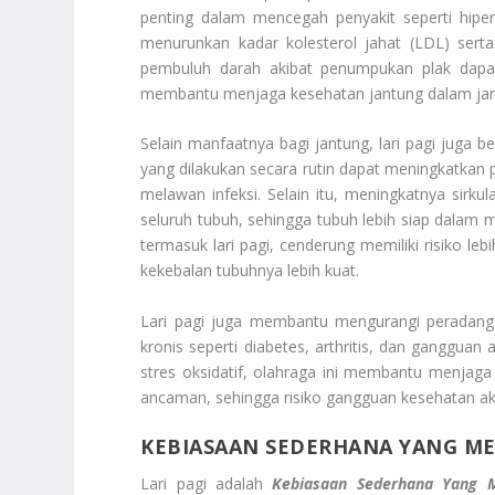
penting dalam mencegah penyakit seperti hipert
menurunkan kadar kolesterol jahat (LDL) serta
pembuluh darah akibat penumpukan plak dapat d
membantu menjaga kesehatan jantung dalam jan
Selain manfaatnya bagi jantung, lari pagi juga b
yang dilakukan secara rutin dapat meningkatkan 
melawan infeksi. Selain itu, meningkatnya sirku
seluruh tubuh, sehingga tubuh lebih siap dalam m
termasuk lari pagi, cenderung memiliki risiko leb
kekebalan tubuhnya lebih kuat.
Lari pagi juga membantu mengurangi peradanga
kronis seperti diabetes, arthritis, dan gangg
stres oksidatif, olahraga ini membantu menjag
ancaman, sehingga risiko gangguan kesehatan akib
KEBIASAAN SEDERHANA YANG M
Lari pagi adalah
Kebiasaan Sederhana Yang