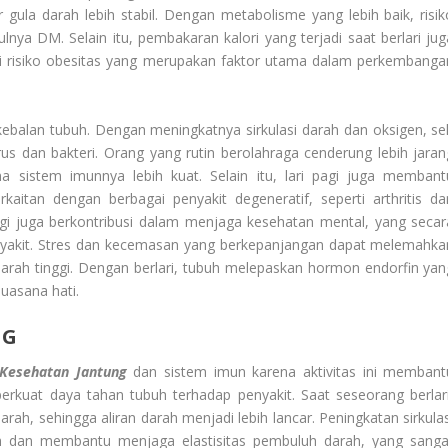
r gula darah lebih stabil. Dengan metabolisme yang lebih baik, risik
ulnya DM. Selain itu, pembakaran kalori yang terjadi saat berlari jug
 risiko obesitas yang merupakan faktor utama dalam perkembanga
kebalan tubuh. Dengan meningkatnya sirkulasi darah dan oksigen, sel
rus dan bakteri. Orang yang rutin berolahraga cenderung lebih jaran
na sistem imunnya lebih kuat. Selain itu, lari pagi juga membant
itan dengan berbagai penyakit degeneratif, seperti arthritis da
pagi juga berkontribusi dalam menjaga kesehatan mental, yang secar
yakit. Stres dan kecemasan yang berkepanjangan dapat melemahka
darah tinggi. Dengan berlari, tubuh melepaskan hormon endorfin yan
uasana hati.
NG
Kesehatan Jantung
dan sistem imun karena aktivitas ini membant
erkuat daya tahan tubuh terhadap penyakit. Saat seseorang berlari
h, sehingga aliran darah menjadi lebih lancar. Peningkatan sirkulas
ah dan membantu menjaga elastisitas pembuluh darah, yang sanga