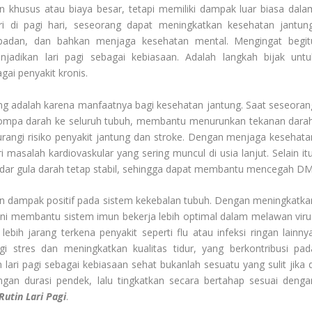
tan khusus atau biaya besar, tetapi memiliki dampak luar biasa dala
i di pagi hari, seseorang dapat meningkatkan kesehatan jantung
badan, dan bahkan menjaga kesehatan mental. Mengingat begit
jadikan lari pagi sebagai kebiasaan. Adalah langkah bijak untu
ai penyakit kronis.
ing adalah karena manfaatnya bagi kesehatan jantung. Saat seseoran
memompa darah ke seluruh tubuh, membantu menurunkan tekanan darah
urangi risiko penyakit jantung dan stroke. Dengan menjaga kesehata
i masalah kardiovaskular yang sering muncul di usia lanjut. Selain itu
kadar gula darah tetap stabil, sehingga dapat membantu mencegah DM
kan dampak positif pada sistem kekebalan tubuh. Dengan meningkatka
s ini membantu sistem imun bekerja lebih optimal dalam melawan viru
lebih jarang terkena penyakit seperti flu atau infeksi ringan lainnya
i stres dan meningkatkan kualitas tidur, yang berkontribusi pad
ari pagi sebagai kebiasaan sehat bukanlah sesuatu yang sulit jika d
ngan durasi pendek, lalu tingkatkan secara bertahap sesuai denga
Rutin Lari Pagi
.