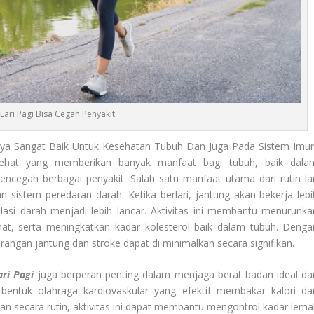
 Lari Pagi Bisa Cegah Penyakit
ya Sangat Baik Untuk Kesehatan Tubuh Dan Juga Pada Sistem Imun
sehat yang memberikan banyak manfaat bagi tubuh, baik dala
cegah berbagai penyakit. Salah satu manfaat utama dari rutin lar
 sistem peredaran darah. Ketika berlari, jantung akan bekerja lebi
si darah menjadi lebih lancar. Aktivitas ini membantu menurunka
hat, serta meningkatkan kadar kolesterol baik dalam tubuh. Denga
serangan jantung dan stroke dapat di minimalkan secara signifikan.
ari Pagi
juga berperan penting dalam menjaga berat badan ideal da
 bentuk olahraga kardiovaskular yang efektif membakar kalori da
an secara rutin, aktivitas ini dapat membantu mengontrol kadar lema