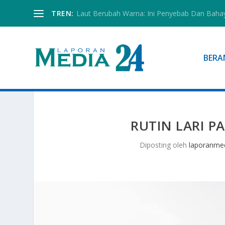
TREN:
Laut Berubah Warna: Ini Penyebab Dan Baha
BERA
RUTIN LARI P
Diposting oleh
laporanme