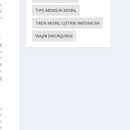
o
TIPS MEMILIH MOBIL
a
n
TREN MOBIL LISTRIK INDONESIA
WAJIB DIKUNJUNGI
-
g
u
n
a
n
g
u
,
i
t