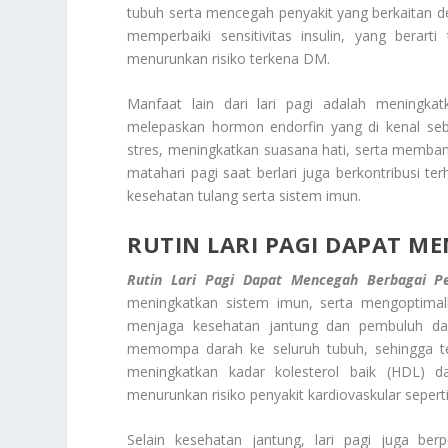
tubuh serta mencegah penyakit yang berkaitan deng
memperbaiki sensitivitas insulin, yang berart
menurunkan risiko terkena DM.
Manfaat lain dari lari pagi adalah meningka
melepaskan hormon endorfin yang di kenal se
stres, meningkatkan suasana hati, serta membant
matahari pagi saat berlari juga berkontribusi t
kesehatan tulang serta sistem imun.
RUTIN LARI PAGI DAPAT M
Rutin Lari Pagi Dapat Mencegah Berbagai Pe
meningkatkan sistem imun, serta mengoptimalk
menjaga kesehatan jantung dan pembuluh darah
memompa darah ke seluruh tubuh, sehingga teka
meningkatkan kadar kolesterol baik (HDL) da
menurunkan risiko penyakit kardiovaskular seperti
Selain kesehatan jantung, lari pagi juga be