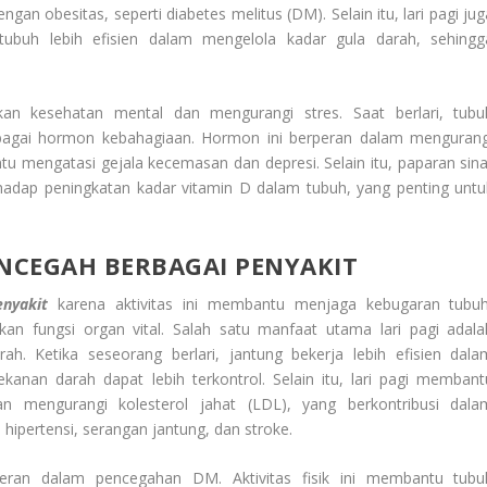
an obesitas, seperti diabetes melitus (DM). Selain itu, lari pagi jug
i tubuh lebih efisien dalam mengelola kadar gula darah, sehingg
tkan kesehatan mental dan mengurangi stres. Saat berlari, tubu
bagai hormon kebahagiaan. Hormon ini berperan dalam mengurang
u mengatasi gejala kecemasan dan depresi. Selain itu, paparan sina
erhadap peningkatan kadar vitamin D dalam tubuh, yang penting untu
ENCEGAH BERBAGAI PENYAKIT
nyakit
karena aktivitas ini membantu menjaga kebugaran tubuh
an fungsi organ vital. Salah satu manfaat utama lari pagi adala
. Ketika seseorang berlari, jantung bekerja lebih efisien dala
nan darah dapat lebih terkontrol. Selain itu, lari pagi membant
n mengurangi kolesterol jahat (LDL), yang berkontribusi dala
 hipertensi, serangan jantung, dan stroke.
rperan dalam pencegahan DM. Aktivitas fisik ini membantu tubu