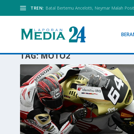
TREN:
Batal Bertemu Ancelotti, Neymar Malah Posi
BERA
TAG:
MOTO2