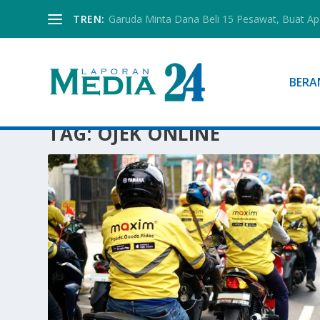
TREN:
Garuda Minta Dana Beli 15 Pesawat, Buat Ap
BERA
TAG:
OJEK ONLINE